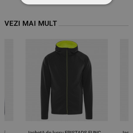
STRICT NECESARE
DE PERFORMANȚĂ
VEZI MAI MULT
DE TARGETARE
DE FUNCŢIONALITATE
NECLASIFICATE
Jachetă FRISTADS COPPER PILE FLEECE DARK BLUE
Jachetă de lucru FRISTADS FUNCTIONAL HOODED 4-STRETCH NEGRU