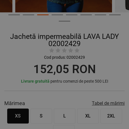
Jachetă impermeabilă LAVA LADY
02002429
Cod produs:
02002429
152,05 RON
Livrare gratuită
pentru comenzi de peste 500 LEI
Mărimea
Tabel de mărimi
XS
S
L
XL
2XL