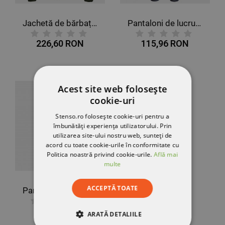
Jachetă de bărbați SONIC 2.0 VERDE ÎNCHIS
Pantaloni de lucru PRIMO STRETCH, denim
226,60 RON
115,96 RON
Acest site web folosește
cookie-uri
Stenso.ro folosește cookie-uri pentru a
îmbunătăți experiența utilizatorului. Prin
utilizarea site-ului nostru web, sunteți de
acord cu toate cookie-urile în conformitate cu
Politica noastră privind cookie-urile.
Află mai
multe
ACCEPTĂ TOATE
Pantaloni de lucru PRIMO STRETCH, gri
115,96 RON
ARATĂ DETALIILE