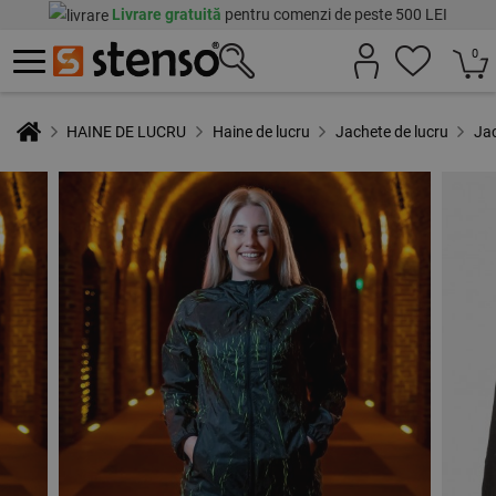
Livrare gratuită
pentru comenzi de peste 500 LEI
0
HAINE DE LUCRU
Haine de lucru
Jachete de lucru
Ja