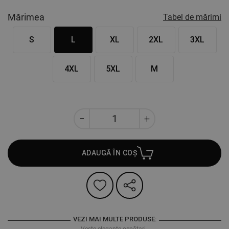
Mărimea
Tabel de mărimi
S
L
XL
2XL
3XL
4XL
5XL
M
ADAUGĂ ÎN COȘ
VEZI MAI MULTE PRODUSE:
Veste elegante ospătari