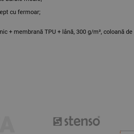
iept cu fermoar;
canic + membrană TPU + lână, 300 g/m², coloană d