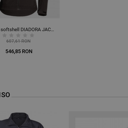
Jachetă softshell DIADORA JACKET SOFTSHELL DUCATI
607,61 RON
-10%
546,85 RON
NSO