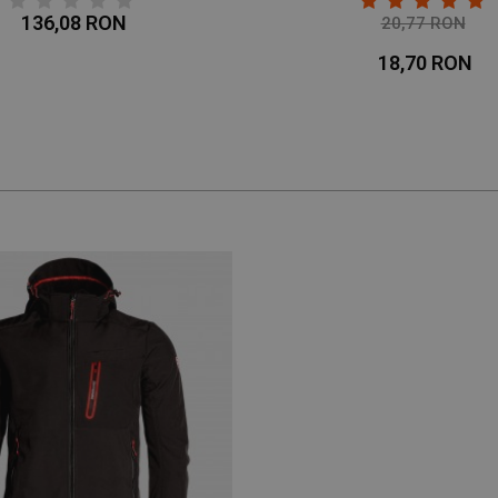
136,08 RON
20,77 RON
-10%
18,70 RON