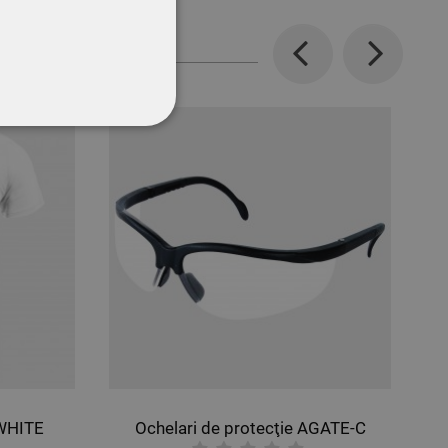
Previous
Next
CŢIONALITATE
HITE
Ochelari de protecţie AGATE-C