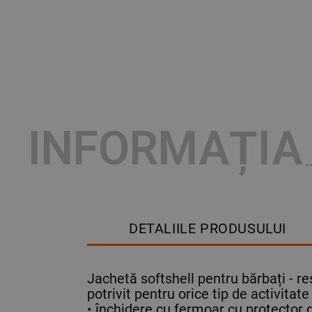
INFORMAȚIA
DETALIILE PRODUSULUI
Jachetă softshell pentru bărbați - res
potrivit pentru orice tip de activitate 
• închidere cu fermoar cu protector 