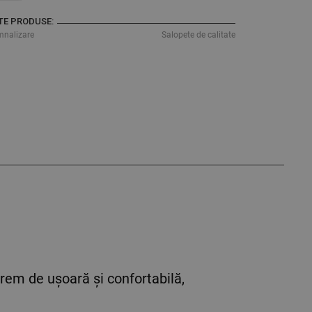
TE PRODUSE:
mnalizare
Salopete de calitate
xtrem de ușoară și confortabilă,