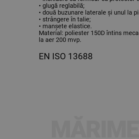
• glugă reglabilă;
• două buzunare laterale și unul la p
• strângere în talie;
• manșete elastice.
Material: poliester 150D întins me
la aer 200 mvp.
EN ISO 13688