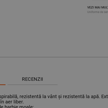
VEZI MAI MUL
Uniforme de se
RECENZII
pirabilă, rezistentă la vânt și rezistentă la apă. E
în aer liber.
de barbie moale;