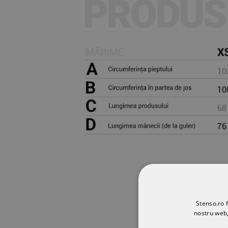
Stenso.ro f
nostru web,