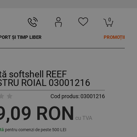
0
PORT ȘI TIMP LIBER
PROMOȚII
ă softshell REEF
TRU ROIAL 03001216
Cod produs:
03001216
9,09 RON
cu TVA
ită
pentru comenzi de peste 500 LEI