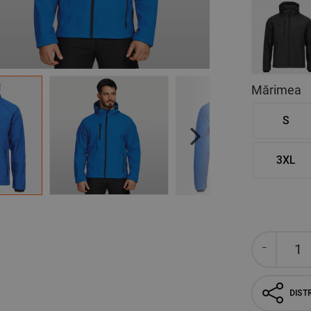
Mărimea
S
Next
3XL
DISTR