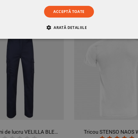
ACCEPTĂ TOATE
ST PRODUS AU MAI CUMPĂRAT ȘI:
ARATĂ DETALIILE
RE
DE PERFORMANȚĂ
DE TARGETARE
DE FUN
Pantaloni de lucru VELILLA BLEUMARIN
Tricou STENSO NAOS W