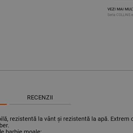
VEZI MAI MUL
Seria COLLINS 
RECENZII
lă, rezistentă la vânt și rezistentă la apă. Extrem d
ber.
de barbie moale;