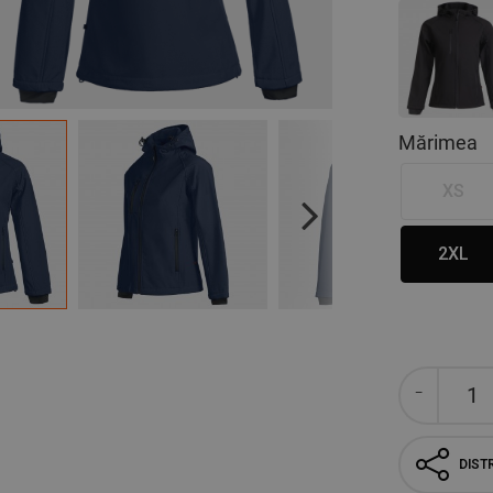
Mărimea
XS
Next
2XL
DISTR