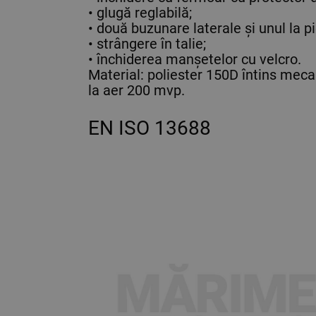
• glugă reglabilă;
• două buzunare laterale și unul la p
• strângere în talie;
• închiderea manșetelor cu velcro.
Material: poliester 150D întins me
la aer 200 mvp.
EN ISO 13688