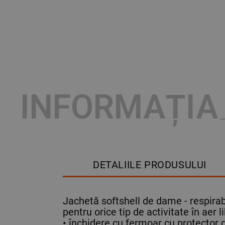
INFORMAȚIA
DETALIILE PRODUSULUI
Jachetă softshell de dame - respirabi
pentru orice tip de activitate în aer li
• închidere cu fermoar cu protector 