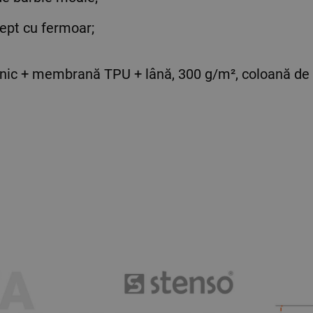
iept cu fermoar;
canic + membrană TPU + lână, 300 g/m², coloană d