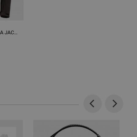
Jachetă softshell DIADORA JACKET SOFTSHELL DUCATI
Previous
Next