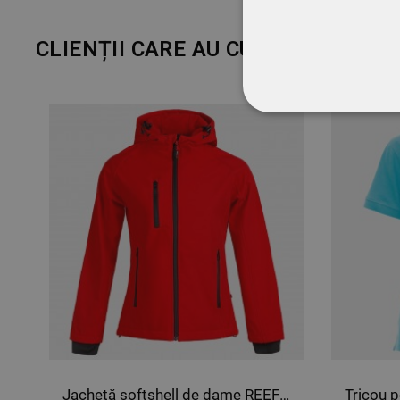
CLIENȚII CARE AU CUMPĂRAT ACE
STRICT NECESA
NECLASIFICATE
Jachetă softshell de dame REEF ROȘU