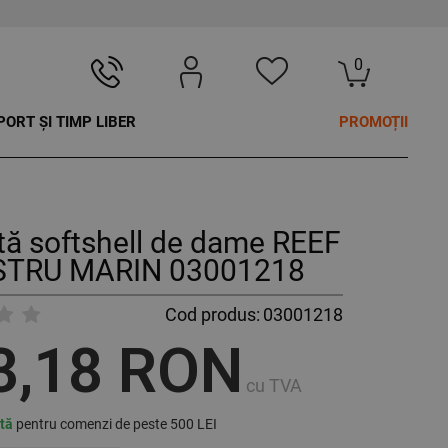
0
PORT ȘI TIMP LIBER
PROMOȚII
ă softshell de dame REEF
TRU MARIN 03001218
Cod produs:
03001218
3,18 RON
cu TVA
ită
pentru comenzi de peste 500 LEI