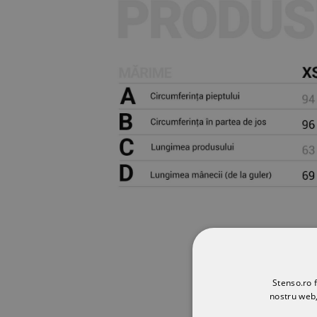
Stenso.ro f
nostru web,