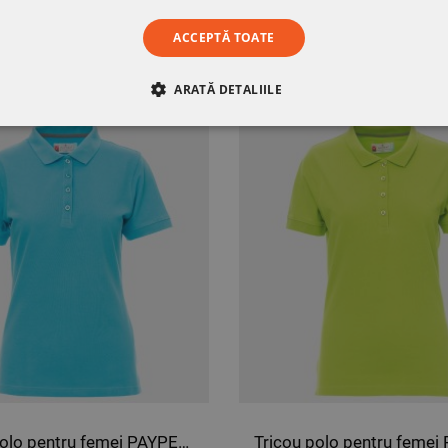
ACCEPTĂ TOATE
ST PRODUS AU MAI CUMPĂRAT ȘI:
ARATĂ DETALIILE
RE
DE PERFORMANȚĂ
DE TARGETARE
DE FUN
Tricou polo pentru femei PAYPER VENICE ALBASTRU ATOLL