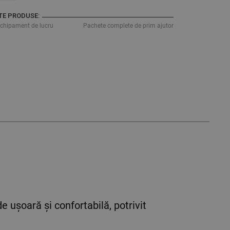
TE PRODUSE:
echipament de lucru
Pachete complete de prim ajutor
e ușoară și confortabilă, potrivit