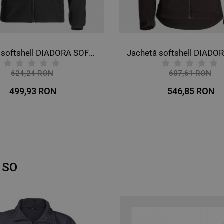
Jachetă softshell DIADORA SOFTSHELL EVOLUTION
624,24 RON
607,61 RON
-20%
-10%
499,93 RON
546,85 RON
NSO