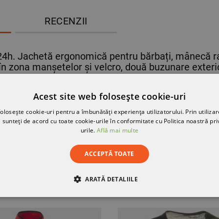
RECENZII
 Jachetă ergonomică pentru bărbați, mânecă ragla
în zona manșetelor și velcro, două buzunare exteri
 STRETCH
Acest site web folosește cookie-uri
olosește cookie-uri pentru a îmbunătăți experiența utilizatorului. Prin utilizar
 sunteți de acord cu toate cookie-urile în conformitate cu Politica noastră pri
urile.
Află mai multe
ACCEPTĂ TOATE
PER
ARATĂ DETALIILE
RE
DE PERFORMANȚĂ
DE TARGETARE
DE FUN