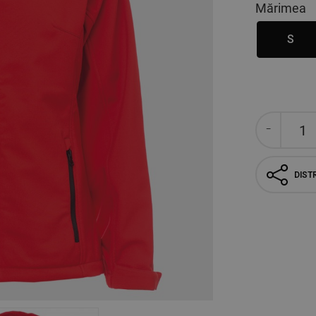
Mărimea
S
DISTR