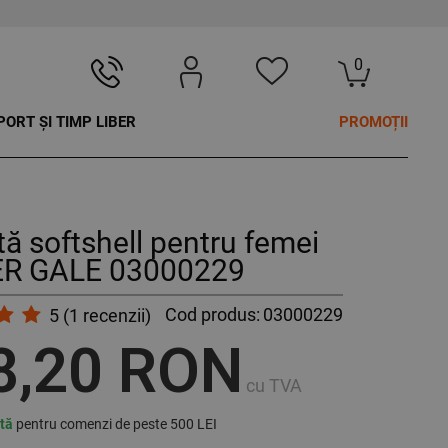
0
PORT ȘI TIMP LIBER
PROMOȚII
ă softshell pentru femei
R GALE 03000229
Cod produs:
03000229
5
(
1
recenzii)
8,20 RON
cu TVA
ită
pentru comenzi de peste 500 LEI