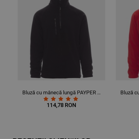
NECLASIFICATE
că lungă PAYPER DOLOMITI+ GRI INCHIS
Bluză cu mânecă lungă PAYPER DOLOMITI+ NEGRU
114,78 RON