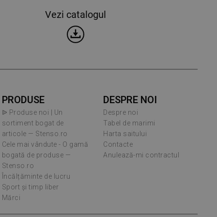
Vezi catalogul
PRODUSE
DESPRE NOI
ᐉ Produse noi | Un
Despre noi
sortiment bogat de
Tabel de marimi
articole — Stenso.ro
Harta saitului
Cele mai vândute - O gamă
Contacte
bogată de produse —
Anulează-mi contractul
Stenso.ro
Încălțăminte de lucru
Sport și timp liber
Mărci