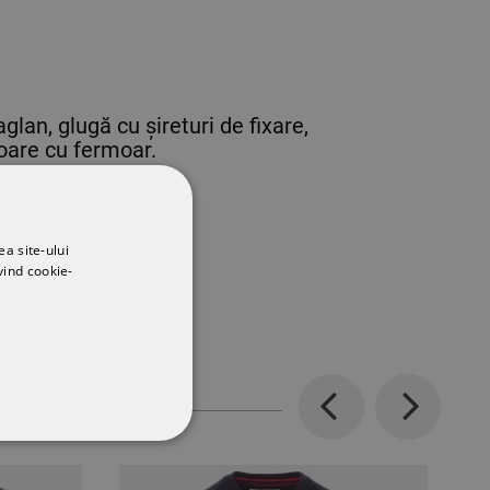
n, glugă cu șireturi de fixare,
oare cu fermoar.
ea site-ului
vind cookie-
Previous
Next
CŢIONALITATE