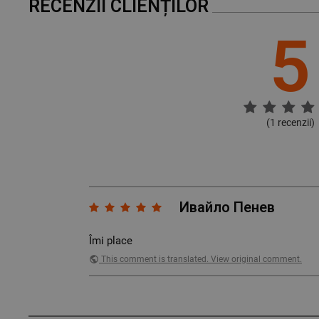
RECENZII CLIENȚILOR
5
(
1
recenzii)
Ивайло Пенев
Îmi place
public
This comment is translated. View original comment.