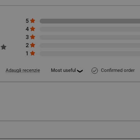
5
4
3
2
1
Confirmed order
Adaugă recenzie
done