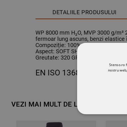
DETALIILE PRODUSULUI
WP 8000 mm H₂O, MVP 3000 g/m² 24h.
fermoar lung ascuns, benzi elastice 
Compoziție: 100% POLIESTER
Aspect: SOFT SHELL MECHANICAL
Greutate: 320 GR/MQ
Stenso.ro f
nostru web,
EN ISO 13688
VEZI MAI MULT DE LA MARCA
PAY
STRICT NECESA