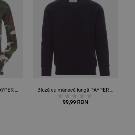
Bluză cu mânecă lungă PAYPER LIVING CAMUFLAJ
Bluză cu mânecă lungă PAYPER MISTRAL+ ALBASTRU MARIN
99,99 RON