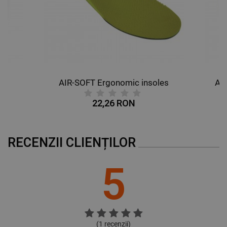
DE FUNCŢIONALITATE
NECLASIFICATE
AIR-SOFT Ergonomic insoles
AL
22,26 RON
RECENZII CLIENȚILOR
5
(
1
recenzii)