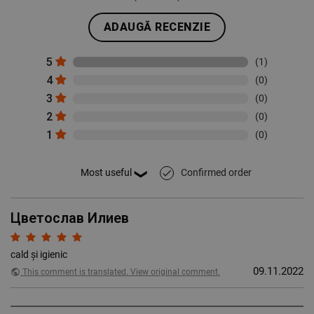
ADAUGĂ RECENZIE
5
(1)
4
(0)
3
(0)
2
(0)
1
(0)
Confirmed order
done
Цветослав Илиев
cald și igienic
09.11.2022
public
This comment is translated. View original comment.