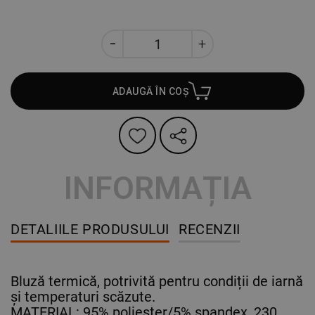
ADAUGĂ ÎN COȘ
INFORMAȚIA
DETALIILE PRODUSULUI
RECENZII
Bluză termică, potrivită pentru condiții de iarnă
și temperaturi scăzute.
MATERIAL: 95% poliester/5% spandex, 230