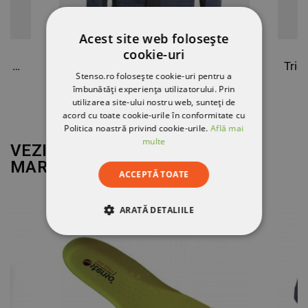
Acest site web folosește
cookie-uri
Jachetă de lucru EOS STRETCH RED/GREY
Jachetă de lucru IMPALA
Stenso.ro folosește cookie-uri pentru a
îmbunătăți experiența utilizatorului. Prin
90,76 RON
utilizarea site-ului nostru web, sunteți de
acord cu toate cookie-urile în conformitate cu
Politica noastră privind cookie-urile.
Află mai
multe
VEZI MAI MULT DE LA
MARCA
STENSO
ACCEPTĂ TOATE
ARATĂ DETALIILE
EPUIZAT
STRICT NECESARE
DE PERFORMANȚĂ
DE TARGETARE