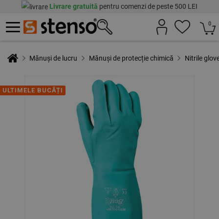
Livrare gratuită
pentru comenzi de peste 500 LEI
0
Mănuși de lucru
Mănuși de protecție chimică
Nitrile gl
ULTIMELE BUCĂȚI