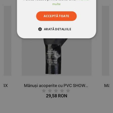
multe
ACCEPTĂ TOATE
ARATĂ DETALIILE
STRICT NECESARE
DE PERFORMANȚĂ
DE TARGETARE
DE FUNCŢIONALITATE
234X
Mănuși acoperite cu PVC SHOWA 660ESD
NECLASIFICATE
29,58 RON