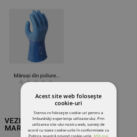
Mănuși din poliuretan SHOWA 281 TEMRES
64,49 RON
Acest site web folosește
cookie-uri
Stenso.ro folosește cookie-uri pentru a
îmbunătăți experiența utilizatorului. Prin
VEZI MAI MULT DE LA
utilizarea site-ului nostru web, sunteți de
MARCA
SHOWA
acord cu toate cookie-urile în conformitate cu
Politica noastră privind cookie-urile.
Află mai