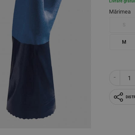
Livrare gratu
Mărimea
S
M
DISTR