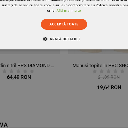
 sunteți de acord cu toate cookie-urile în conformitate cu Politica noastră pri
urile.
Află mai multe
ACCEPTĂ TOATE
ARATĂ DETALIILE
RE
DE PERFORMANȚĂ
DE TARGETARE
DE FUN
Mănuși din nitril PPS DIAMOND GRIP PF
Mănuși topite în PVC S
64,49 RON
21,89 RON
-10%
19,64 RON
WA