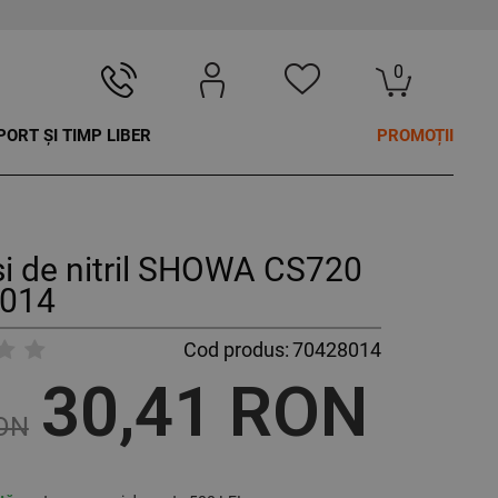
0
PORT ȘI TIMP LIBER
PROMOȚII
i de nitril SHOWA CS720
014
Cod produs:
70428014
30,41 RON
RON