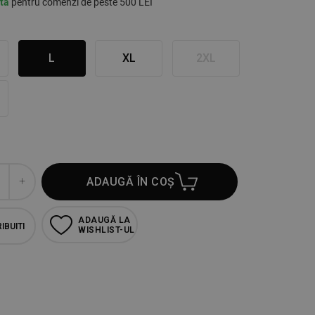
ită
pentru comenzi de peste 500 LEI
L
XL
2XL
ADAUGĂ ÎN COȘ
ADAUGĂ LA
IBUITI
WISHLIST-UL