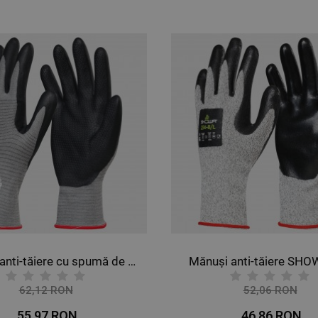
Mănuși anti-tăiere cu spumă de nitril SHOWA AC800
Mănuși anti-tăiere SH
62,12 RON
52,06 RON
-10%
-10%
55,97 RON
46,86 RON