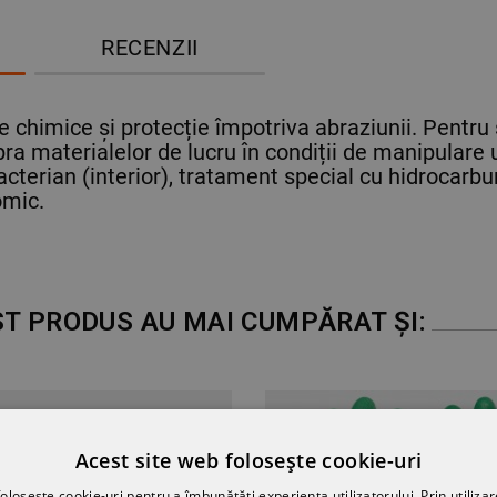
RECENZII
e chimice și protecție împotriva abraziunii. Pentru 
a materialelor de lucru în condiții de manipulare um
terian (interior), tratament special cu hidrocarbur
omic.
ST PRODUS AU MAI CUMPĂRAT ȘI:
Acest site web folosește cookie-uri
olosește cookie-uri pentru a îmbunătăți experiența utilizatorului. Prin utilizar