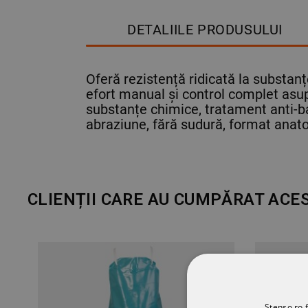
DETALIILE PRODUSULUI
Oferă rezistență ridicată la substanț
efort manual și control complet asupr
substanțe chimice, tratament anti-bac
abraziune, fără sudură, format anat
CLIENȚII CARE AU CUMPĂRAT ACE
Stenso.ro f