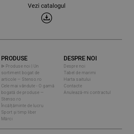
Vezi catalogul
PRODUSE
DESPRE NOI
ᐉ Produse noi | Un
Despre noi
sortiment bogat de
Tabel de marimi
articole — Stenso.ro
Harta saitului
Cele mai vândute - O gamă
Contacte
bogată de produse —
Anulează-mi contractul
Stenso.ro
Încălțăminte de lucru
Sport și timp liber
Mărci