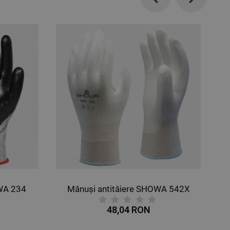
Previous
Next
OWA 234
Mănuși antităiere SHOWA 542X
48,04 RON