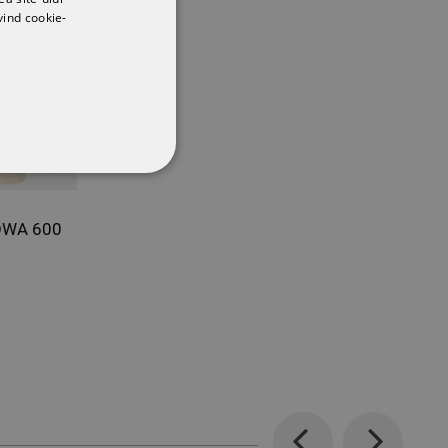
vind cookie-
CŢIONALITATE
HOWA 600