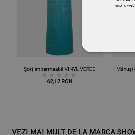
nostru web,
STRICT NECESA
Șorț impermeabil VINYL VERDE
NECLASIFICATE
62,12 RON
VEZI MAI MULT DE LA MARCA
SHO