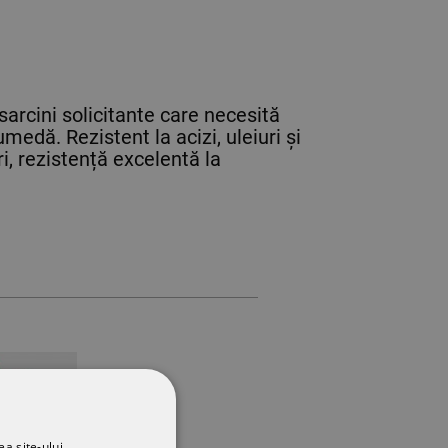
sarcini solicitante care necesită
edă. Rezistent la acizi, uleiuri și
i, rezistență excelentă la
ea site-ului