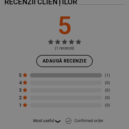
RECENZII CLIENȚILOR
DE PERFORMANȚĂ
5
DE TARGETARE
DE FUNCŢIONALITATE
(
1
recenzii)
NECLASIFICATE
ADAUGĂ RECENZIE
5
(1)
4
(0)
3
(0)
2
(0)
1
(0)
Confirmed order
done