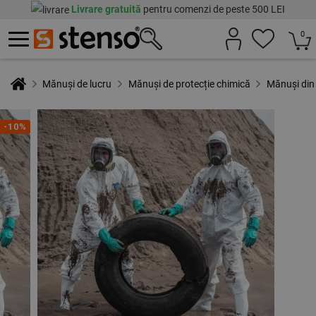
Livrare gratuită
pentru comenzi de peste 500 LEI
0
Mănuși de lucru
Mănuși de protecție chimică
Mănuși din
-10%