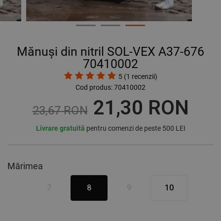
Mănuși din nitril SOL-VEX A37-676
70410002
5
(
1
recenzii)
Cod produs:
70410002
21,30 RON
23,67 RON
Livrare gratuită
pentru comenzi de peste 500 LEI
Mărimea
7
8
9
10