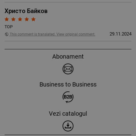
Христо Байков
TOP
29.11.2024
public
This comment is translated. View original comment.
Abonament
Business to Business
Vezi catalogul