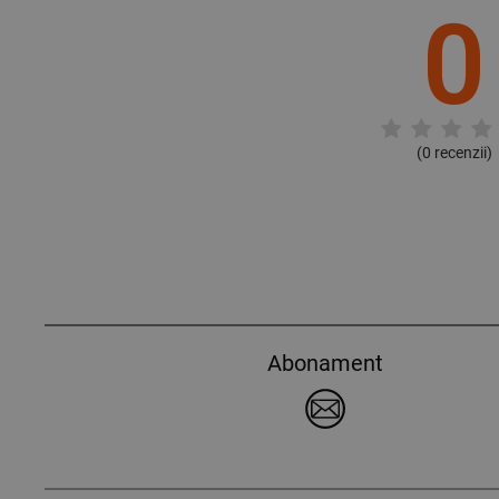
0
(
0
recenzii)
Abonament