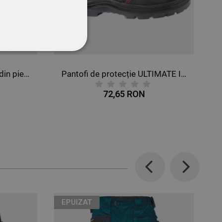
CŢIONALITATE
Gmaterial textilN Mănuși din piele și material textil GILT
Pantofi de protecție ULTIMATE II LOW S3
72,65 RON
Previous
Next
EPUIZAT