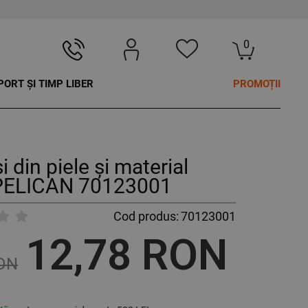
0
PORT ȘI TIMP LIBER
PROMOȚII
 din piele și material
l PELICAN 70123001
Cod produs:
70123001
12,78 RON
RON