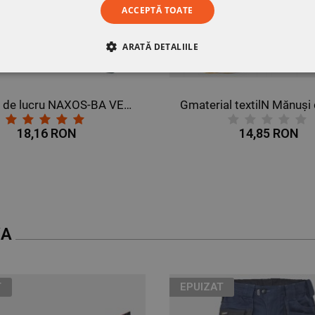
ACCEPTĂ TOATE
ARATĂ DETALIILE
RE
DE PERFORMANȚĂ
DE TARGETARE
DE FUN
Jachetă de lucru NAXOS-BA VERDE
18,16 RON
14,85 RON
VA
T
EPUIZAT