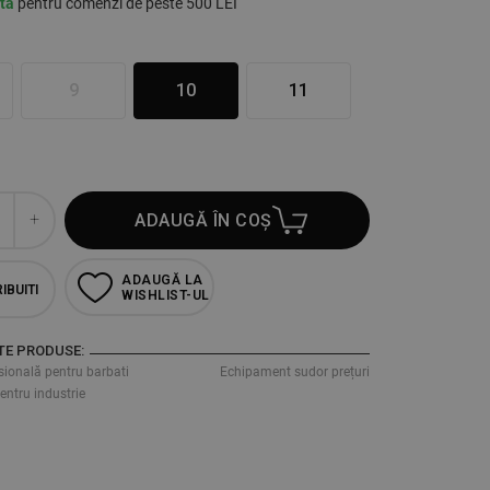
ită
pentru comenzi de peste 500 LEI
9
10
11
ADAUGĂ ÎN COȘ
ADAUGĂ LA
IBUITI
WISHLIST-UL
TE PRODUSE:
sională pentru barbati
Echipament sudor prețuri
ntru industrie