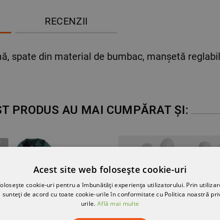
RECENZII
lmă, spate din material de bumbac, manșetă reglabil
ST PRODUS AU MAI CUMPĂRAT ȘI:
T
Acest site web folosește cookie-uri
olosește cookie-uri pentru a îmbunătăți experiența utilizatorului. Prin utilizar
 sunteți de acord cu toate cookie-urile în conformitate cu Politica noastră pri
urile.
Află mai multe