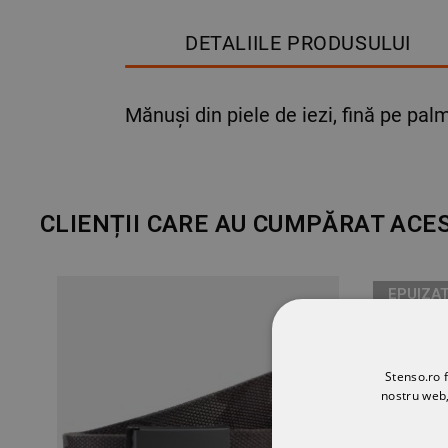
DETALIILE PRODUSULUI
Mănuși din piele de iezi, fină pe pa
CLIENȚII CARE AU CUMPĂRAT ACE
EPUIZA
Stenso.ro f
nostru web,