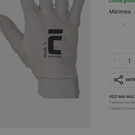
Livrare gratu
Mărimea
8
DISTR
VEZI MAI MUL
Pantaloni profe
Pantofi Puma pe