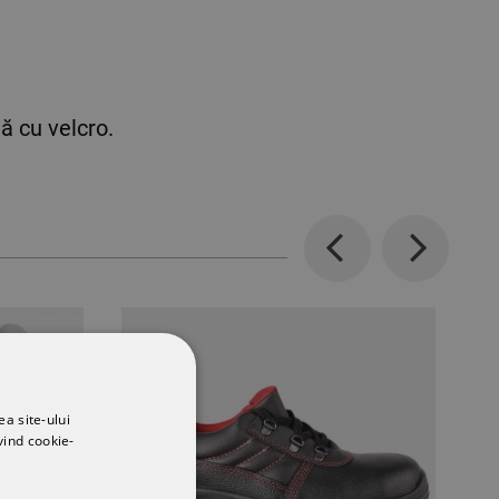
ă cu velcro.
Previous
Next
ea site-ului
vind cookie-