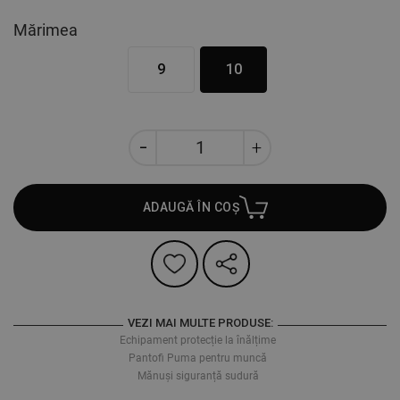
Mărimea
9
10
ADAUGĂ ÎN COȘ
VEZI MAI MULTE PRODUSE:
Echipament protecție la înălțime
Pantofi Puma pentru muncă
Mănuși siguranță sudură