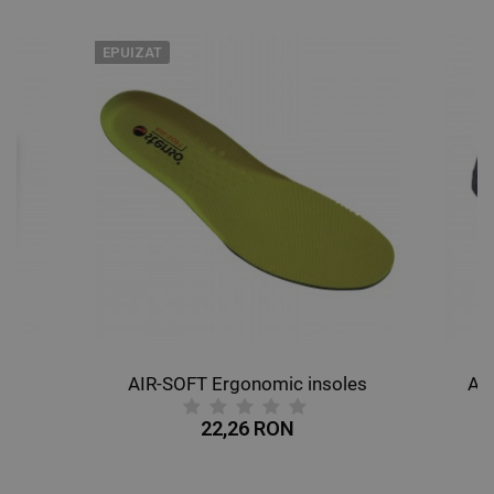
DE TARGETARE
EPUIZAT
DE FUNCŢIONALITATE
NECLASIFICATE
AIR-SOFT Ergonomic insoles
AL
22,26 RON