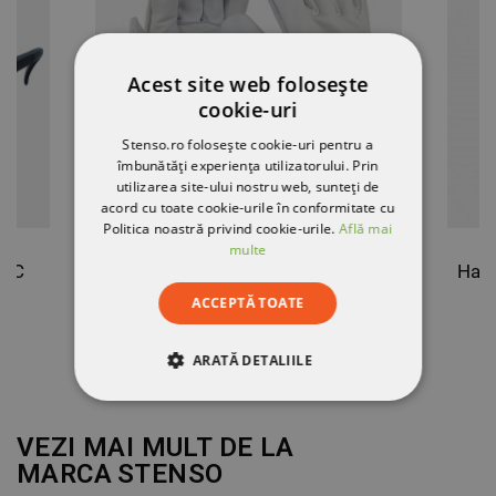
Acest site web folosește
cookie-uri
Stenso.ro folosește cookie-uri pentru a
îmbunătăți experiența utilizatorului. Prin
utilizarea site-ului nostru web, sunteți de
acord cu toate cookie-urile în conformitate cu
Politica noastră privind cookie-urile.
Află mai
multe
E-C
Mănuși din piele SPRAT
ACCEPTĂ TOATE
23,67 RON
-10%
21,30 RON
ARATĂ DETALIILE
STRICT NECESARE
VEZI MAI MULT DE LA
DE PERFORMANȚĂ
MARCA
STENSO