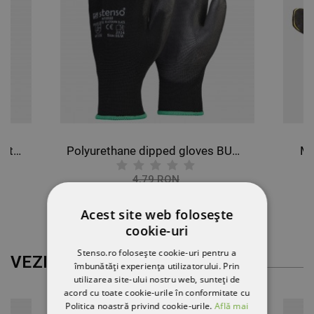
Mănuși tricotate ecologice topite în nitril EGEBANT ECOCYCLE GREEN
Polyurethane dipped gloves BUNTING BLACK
Mă
4,79 RON
-11%
4,26 RON
Acest site web folosește
cookie-uri
Stenso.ro folosește cookie-uri pentru a
VEZI MAI MULT
îmbunătăți experiența utilizatorului. Prin
utilizarea site-ului nostru web, sunteți de
acord cu toate cookie-urile în conformitate cu
Politica noastră privind cookie-urile.
Află mai