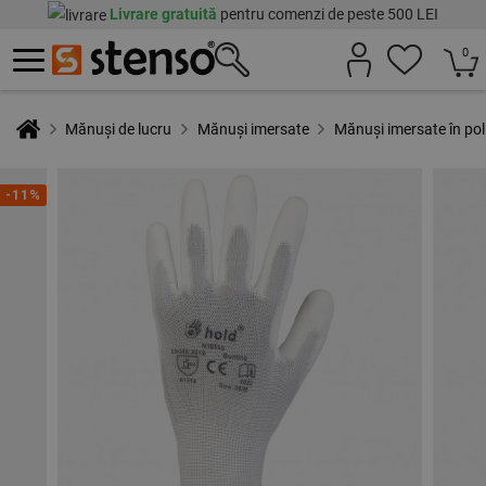
Livrare gratuită
pentru comenzi de peste 500 LEI
0
Mănuși de lucru
Mănuși imersate
Mănuși imersate în p
-11%