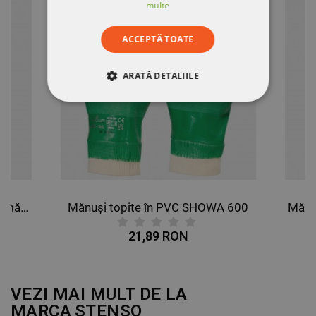
multe
ACCEPTĂ TOATE
ARATĂ DETALIILE
STRICT NECESARE
DE PERFORMANȚĂ
DE TARGETARE
Mănuși anti-tăiere topite în spumă PU EGEBANT SANCUT
Mănuși topite în PVC SHOWA 600
DE FUNCŢIONALITATE
21,89 RON
NECLASIFICATE
VEZI MAI MULT DE LA
MARCA
STENSO