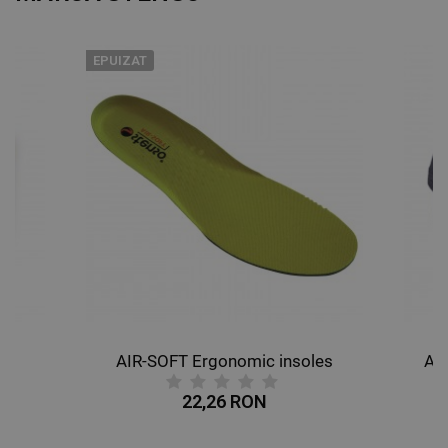
EPUIZAT
AIR-SOFT Ergonomic insoles
AL
22,26 RON