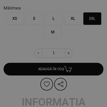
Mărimea
XS
S
L
XL
2XL
M
ADAUGĂ ÎN COȘ
INFORMAȚIA