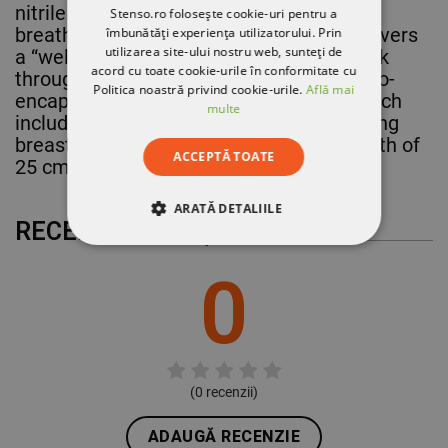
nitrile. Designed and developed as a
Stenso.ro folosește cookie-uri pentru a
breathable glove, MaxiFlex® Active™ delivers
îmbunătăți experiența utilizatorului. Prin
utilizarea site-ului nostru web, sunteți de
a “well-being effect” during and after work
acord cu toate cookie-urile în conformitate cu
through the release of thousands of micro-
Politica noastră privind cookie-urile.
Află mai
encapsulated specialized ingredients which
multe
include aloe vera and vitamin E. Supporting
breast cancer awareness. With total length of
ACCEPTĂ TOATE
25 cm. STANDART: EN 388, EN 420
ARATĂ DETALIILE
RECENZII CLIENȚILOR
STRICT NECESARE
0
DE PERFORMANȚĂ
DE TARGETARE
(
0
recenzii)
DE FUNCŢIONALITATE
ADAUGĂ RECENZIE
NECLASIFICATE