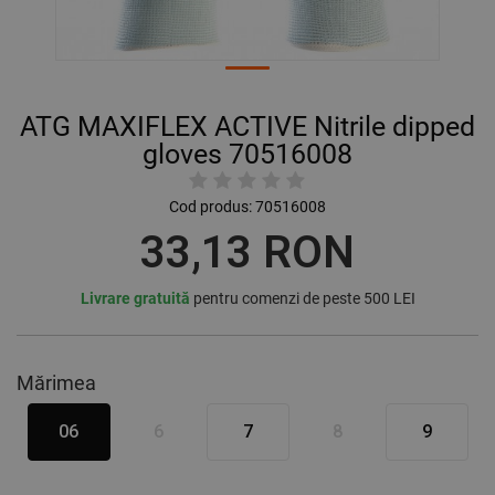
ATG MAXIFLEX ACTIVE Nitrile dipped
gloves 70516008
Cod produs:
70516008
33,13 RON
Livrare gratuită
pentru comenzi de peste 500 LEI
Mărimea
06
6
7
8
9