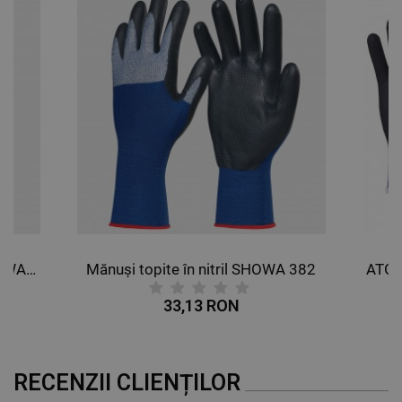
Mănuși cu spumă de nitril SHOWA AP800
Mănuși topite în nitril SHOWA 382
33,13 RON
RECENZII CLIENȚILOR