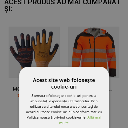
ACEST PRODUS AU MAI CUMPĂRAT
ȘI:
Acest site web folosește
cookie-uri
Mănuși imersate în nitril BOCA
Geaca de lucru NOBEL PRO 2.0 HV PORTOCALIU
Stenso.ro folosește cookie-uri pentru a
166,84 RON
14,20 RON
îmbunătăți experiența utilizatorului. Prin
-10%
utilizarea site-ului nostru web, sunteți de
12,78 RON
acord cu toate cookie-urile în conformitate cu
Politica noastră privind cookie-urile.
Află mai
multe