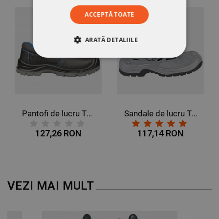
ACCEPTĂ TOATE
ARATĂ DETALIILE
STRICT NECESARE
DE PERFORMANȚĂ
DE TARGETARE
Pantofi de lucru TOLEDO PRO LOW S3
Sandale de lucru TOUAREG SANDAL O1
DE FUNCŢIONALITATE
127,26 RON
117,14 RON
NECLASIFICATE
VEZI MAI MULT