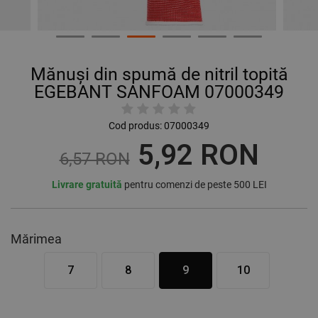
Mănuși din spumă de nitril topită
EGEBANT SANFOAM 07000349
Cod produs:
07000349
5,92 RON
6,57 RON
Livrare gratuită
pentru comenzi de peste 500 LEI
Mărimea
7
8
9
10