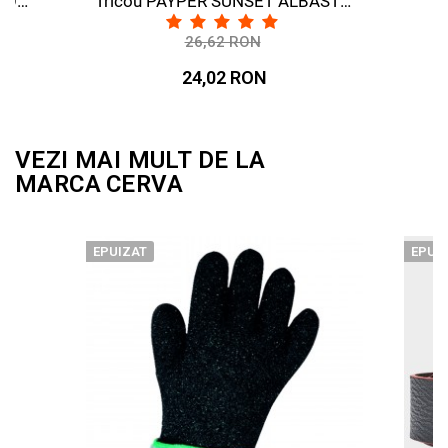
Pantaloni scurți de lucru KASTOR (EMERTON)
Tricou PAYPER SUNSET ALBASTRU MARIN
26,62 RON
-10%
24,02 RON
VEZI MAI MULT DE LA
MARCA
CERVA
EPUIZAT
EPUI