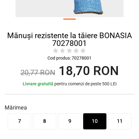
Mănuși rezistente la tăiere BONASIA
70278001
Cod produs:
70278001
18,70 RON
20,77 RON
Livrare gratuită
pentru comenzi de peste 500 LEI
Mărimea
7
8
9
10
11