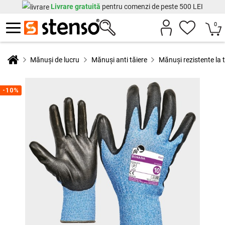
Livrare gratuită
pentru comenzi de peste 500 LEI
0
Mănuși de lucru
Mănuși anti tăiere
Mănuși rezistente la
-10%