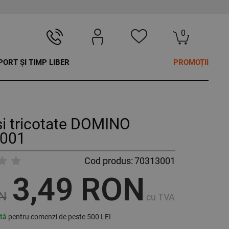
0
PORT ȘI TIMP LIBER
PROMOȚII
i tricotate DOMINO
001
Cod produs:
70313001
3,49 RON
ON
cu TVA
ită
pentru comenzi de peste 500 LEI