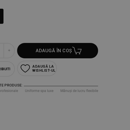
ADAUGĂ ÎN COȘ
ADAUGĂ LA
IBUITI
WISHLIST-UL
TE PRODUSE:
profesionale
Uniforme spa luxe
Mănuși de lucru flexibile