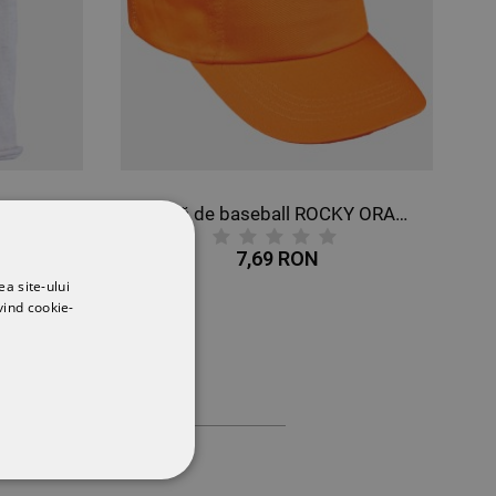
IT
Șapcă de baseball ROCKY ORANGE
7,69 RON
ea site-ului
vind cookie-
CŢIONALITATE