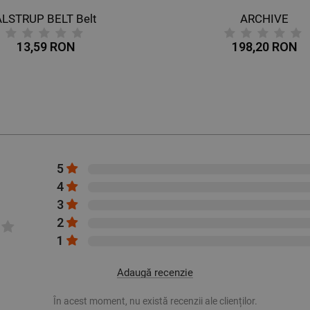
ALSTRUP BELT Belt
ARCHIVE
13,59 RON
198,20 RON
5
4
3
2
1
Adaugă recenzie
În acest moment, nu există recenzii ale clienților.