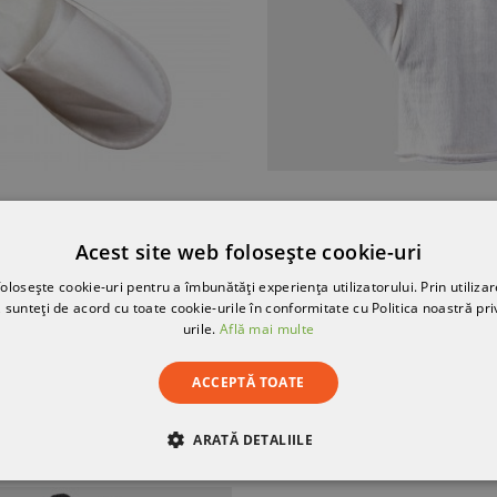
Papuci de unica folosință. AUSTIN
Mănuși textile PIP
Acest site web folosește cookie-uri
3,55 RON
3,02 RON
-10%
olosește cookie-uri pentru a îmbunătăți experiența utilizatorului. Prin utilizar
2,72 RON
 sunteți de acord cu toate cookie-urile în conformitate cu Politica noastră pri
urile.
Află mai multe
ACCEPTĂ TOATE
ARATĂ DETALIILE
RE
DE PERFORMANȚĂ
DE TARGETARE
DE FUN