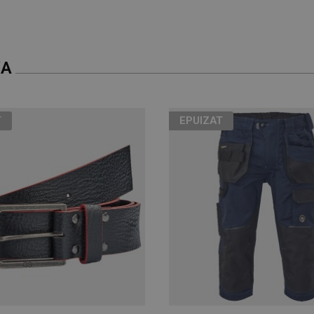
VA
T
EPUIZAT