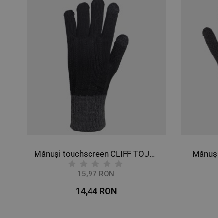
NECLASIFICATE
Mănuși touchscreen CLIFF TOUCHSCREEN
Mănuși
15,97 RON
-10%
14,44 RON