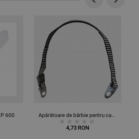
Previous
Next
Apărătoare de bărbie pentru cască STENSO
4,73 RON
75,14 RON