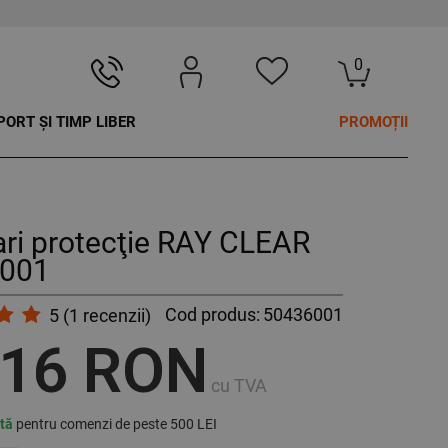
0
PORT ȘI TIMP LIBER
PROMOȚII
ri protecţie RAY CLEAR
001
Cod produs:
50436001
5
(
1
recenzii)
,16 RON
cu TVA
ită
pentru comenzi de peste 500 LEI