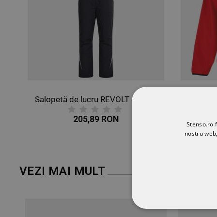
Salopetă de lucru REVOLT SOFTSHELL WINTER NEGRU
205,89 RON
72,65 RON
Stenso.ro f
nostru web,
VEZI MAI MULT
STRICT NECESA