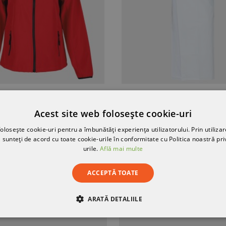
Geacă softshell pentru femei ALTITUDE II ROȘU
Șorț impermeabil CAPELLA WHITE
Acest site web folosește cookie-uri
15,38 RON
olosește cookie-uri pentru a îmbunătăți experiența utilizatorului. Prin utilizar
 sunteți de acord cu toate cookie-urile în conformitate cu Politica noastră pri
urile.
Află mai multe
ACCEPTĂ TOATE
ARATĂ DETALIILE
RE
DE PERFORMANȚĂ
DE TARGETARE
DE FUN