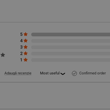
5
4
3
2
1
Confirmed order
Adaugă recenzie
done