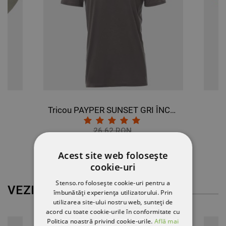
RA
Tricou PAYPER SUNSET GRI ÎNCHIS
26,62 RON
-10%
24,02 RON
Acest site web folosește
cookie-uri
Stenso.ro folosește cookie-uri pentru a
VEZI MAI MULT
îmbunătăți experiența utilizatorului. Prin
utilizarea site-ului nostru web, sunteți de
acord cu toate cookie-urile în conformitate cu
Politica noastră privind cookie-urile.
Află mai