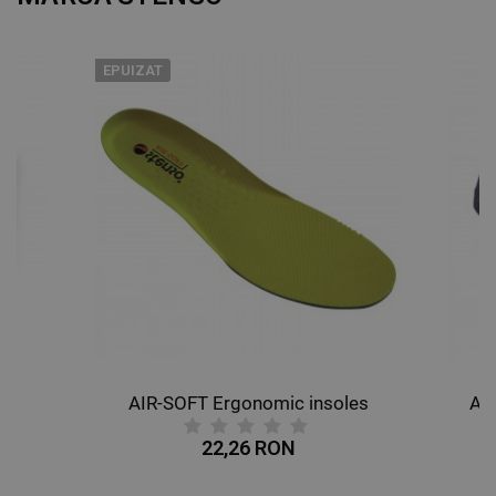
EPUIZAT
AIR-SOFT Ergonomic insoles
AL
22,26 RON