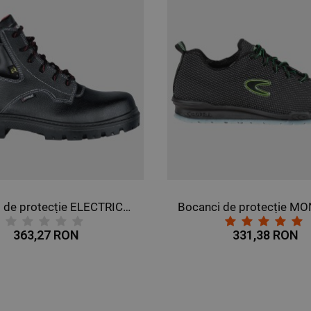
Bocanci de protecție ELECTRICAL BIS SB E P WRU FO SRC
363,27 RON
331,38 RON