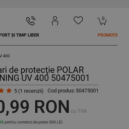
0
PORT ȘI TIMP LIBER
PROMOȚII
V 400
ri de protecţie POLAR
NING UV 400 50475001
Cod produs:
50475001
5
(
1
recenzii)
0,99 RON
cu TVA
ită
pentru comenzi de peste 500 LEI