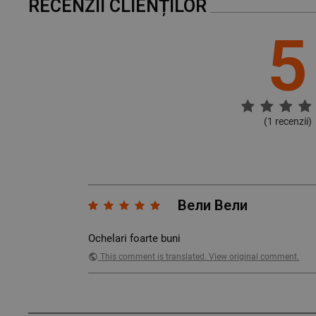
RECENZII CLIENȚILOR
5
(
1
recenzii)
Вели Вели
Ochelari foarte buni
public
This comment is translated. View original comment.