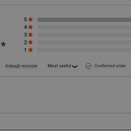
5
4
3
2
1
Confirmed order
Adaugă recenzie
done