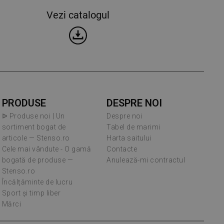
Vezi catalogul
PRODUSE
DESPRE NOI
ᐉ Produse noi | Un
Despre noi
sortiment bogat de
Tabel de marimi
articole — Stenso.ro
Harta saitului
Cele mai vândute - O gamă
Contacte
bogată de produse —
Anulează-mi contractul
Stenso.ro
Încălțăminte de lucru
Sport și timp liber
Mărci