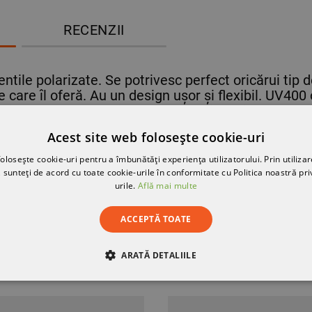
RECENZII
entile polarizate. Se potrivesc perfect oricărui tip 
l pe care îl oferă. Au un design ușor și flexibil. UV4
lusiv a razelor UVA și UVB. Cadrul din policarbonat
le de ventilație pentru a preveni aburirea și încălzi
Acest site web folosește cookie-uri
t realizate din material moale pentru un confort e
olosește cookie-uri pentru a îmbunătăți experiența utilizatorului. Prin utilizar
 sunteți de acord cu toate cookie-urile în conformitate cu Politica noastră pri
urile.
Află mai multe
ACCEPTĂ TOATE
RA
ARATĂ DETALIILE
RE
DE PERFORMANȚĂ
DE TARGETARE
DE FUN