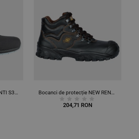
Bocanci de protecție MONTI S3 SRC
Bocanci de protecție NEW RENO UK S3 SRC
204,71 RON