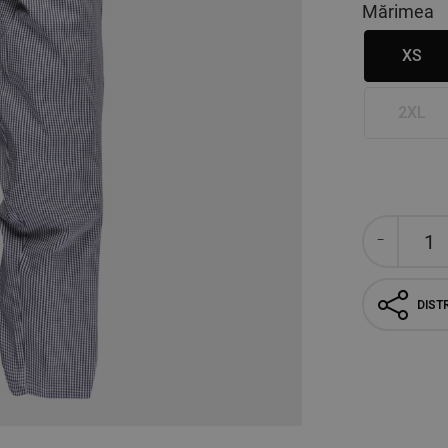
Mărimea
XS
2XL
DISTR