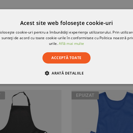
RECENZII
Acest site web folosește cookie-uri
olosește cookie-uri pentru a îmbunătăți experiența utilizatorului. Prin utilizar
 șireturi.
 sunteți de acord cu toate cookie-urile în conformitate cu Politica noastră pri
urile.
Află mai multe
ACCEPTĂ TOATE
TWEST
ARATĂ DETALIILE
RE
DE PERFORMANȚĂ
DE TARGETARE
DE FUN
T
EPUIZAT