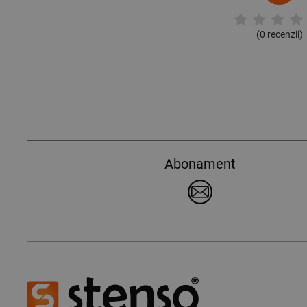
(
0
recenzii)
Abonament