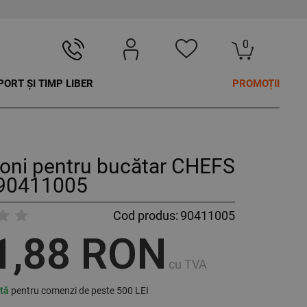
0
PORT ȘI TIMP LIBER
PROMOȚII
oni pentru bucătar CHEFS
90411005
Cod produs:
90411005
1,88 RON
cu TVA
ită
pentru comenzi de peste 500 LEI