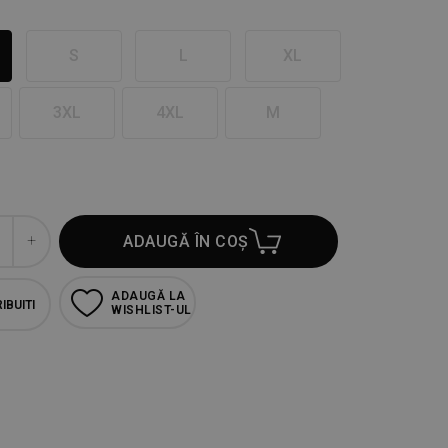
S
L
XL
3XL
4XL
M
ADAUGĂ ÎN COȘ
ADAUGĂ LA
IBUITI
WISHLIST-UL