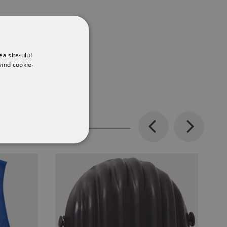
ea site-ului
vind cookie-
Previous
Next
CŢIONALITATE