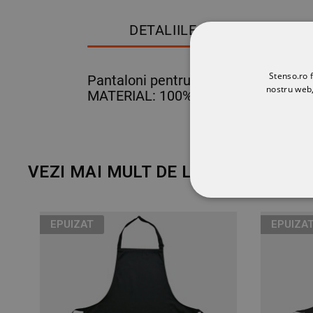
DETALIILE PRODUSULUI
Stenso.ro f
Pantaloni pentru bucătar cu elastic și
nostru web,
MATERIAL: 100% bumbac, 190 g/m²
VEZI MAI MULT DE LA MARCA
POR
STRICT NECESA
EPUIZAT
EPUIZA
NECLASIFICATE