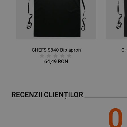
0
CHEFS S840 Bib apron
CH
64,49 RON
RECENZII CLIENȚILOR
0