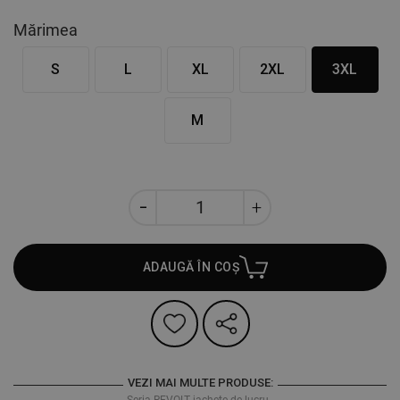
Mărimea
S
L
XL
2XL
3XL
M
ADAUGĂ ÎN COȘ
VEZI MAI MULTE PRODUSE:
Seria REVOLT jachete de lucru