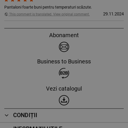
Pantaloni foarte buni pentru temperaturi scăzute.
29.11.2024
public
This comment is translated. View original comment.
Abonament
Business to Business
Vezi catalogul
CONDIȚII