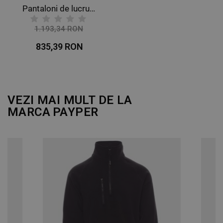
DE PERFORMANȚĂ
Pantaloni de lucru FLEX CRAFTSMAN STRETCH NEGRU
DE TARGETARE
1.193,34 RON
-30%
835,39 RON
DE FUNCŢIONALITATE
NECLASIFICATE
VEZI MAI MULT DE LA
MARCA
PAYPER