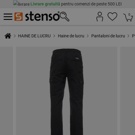
Livrare gratuită
pentru comenzi de peste 500 LEI
0
HAINE DE LUCRU
Haine de lucru
Pantaloni de lucru
P