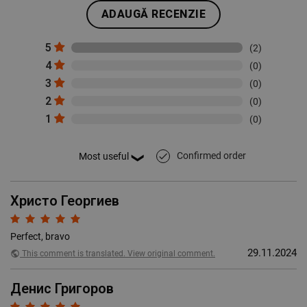
ADAUGĂ RECENZIE
5
(2)
4
(0)
3
(0)
2
(0)
1
(0)
Confirmed order
done
Христо Георгиев
Perfect, bravo
29.11.2024
public
This comment is translated. View original comment.
Денис Григоров