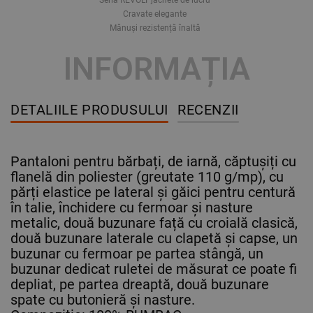
Cravate elegante
Mănuși rezistență înaltă
INFORMAȚIA
DETALIILE PRODUSULUI
RECENZII
Pantaloni pentru bărbați, de iarnă, căptușiți cu
flanelă din poliester (greutate 110 g/mp), cu
părți elastice pe lateral și găici pentru centură
în talie, închidere cu fermoar și nasture
metalic, două buzunare față cu croială clasică,
două buzunare laterale cu clapetă și capse, un
buzunar cu fermoar pe partea stângă, un
buzunar dedicat ruletei de măsurat ce poate fi
depliat, pe partea dreaptă, două buzunare
spate cu butonieră și nasture.