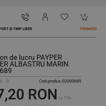
0
PORT ȘI TIMP LIBER
PROMOȚII
lon de lucru PAYPER
ER ALBASTRU MARIN
689
Cod produs:
02000689
7,20 RON
cu TVA