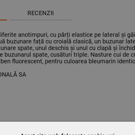
RECENZII
iferite anotimpuri, cu părți elastice pe lateral și gă
două buzunare față cu croială clasică, un buzunar 
are spate, unul deschis și unul cu clapă și închider
e buzunarul spate, cusături triple. Nasture cui de c
alben fluorescent, pentru culoarea bleumarin identic
GONALĂ SA
ST PRODUS AU MAI CUMPĂRAT ȘI: