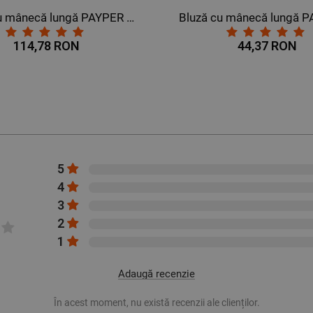
Bluză cu mânecă lungă PAYPER DOLOMITI+ ROȘU
114,78 RON
44,37 RON
5
4
3
2
1
Adaugă recenzie
În acest moment, nu există recenzii ale clienților.