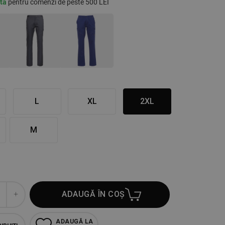
ită
pentru comenzi de peste 500 LEI
L
XL
2XL
M
ADAUGĂ ÎN COȘ
ADAUGĂ LA