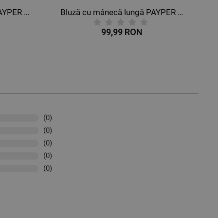
Bluză cu mânecă lungă PAYPER LIVING CAMUFLAJ
Bluză cu mânecă lungă PAYPER MISTRAL+ ALBASTRU MARIN
99,99 RON
(0)
(0)
(0)
(0)
(0)