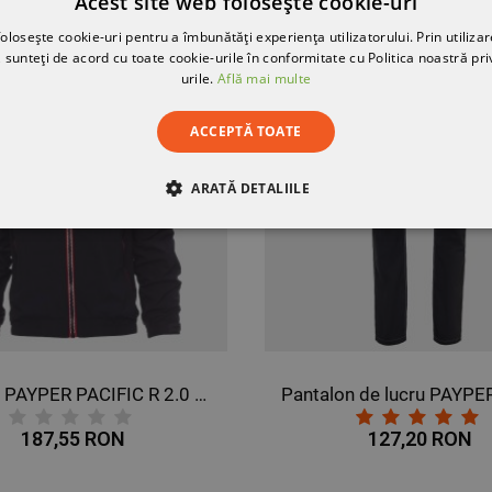
Acest site web folosește cookie-uri
olosește cookie-uri pentru a îmbunătăți experiența utilizatorului. Prin utilizar
 sunteți de acord cu toate cookie-urile în conformitate cu Politica noastră pri
T
urile.
Află mai multe
ACCEPTĂ TOATE
ARATĂ DETALIILE
RE
DE PERFORMANȚĂ
DE TARGETARE
DE FUN
Jachetă PAYPER PACIFIC R 2.0 ALBASTRU MARIN
187,55 RON
127,20 RON