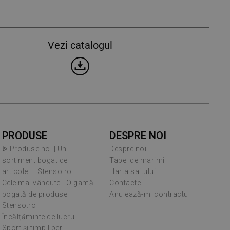
Vezi catalogul
PRODUSE
DESPRE NOI
ᐉ Produse noi | Un
Despre noi
sortiment bogat de
Tabel de marimi
articole — Stenso.ro
Harta saitului
Cele mai vândute - O gamă
Contacte
bogată de produse —
Anulează-mi contractul
Stenso.ro
Încălțăminte de lucru
Sport și timp liber