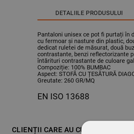
DETALIILE PRODUSULUI
Pantaloni unisex ce pot fi purtați în d
cu fermoar și nasture din plastic, 
dedicat ruletei de măsurat, două buzun
contrastante, benzi reflectorizante p
întărituri contrastante de culoare g
Compoziție: 100% BUMBAC
Aspect: STOFĂ CU ȚESĂTURĂ DIA
Greutate: 260 GR/MQ
EN ISO 13688
CLIENȚII CARE AU CUMPĂRAT ACE