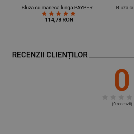
că lungă PAYPER DOLOMITI+ GRI INCHIS
Bluză cu mânecă lungă PAYPER DOLOMITI+ NEGRU
114,78 RON
RECENZII CLIENȚILOR
0
(
0
recenzii)