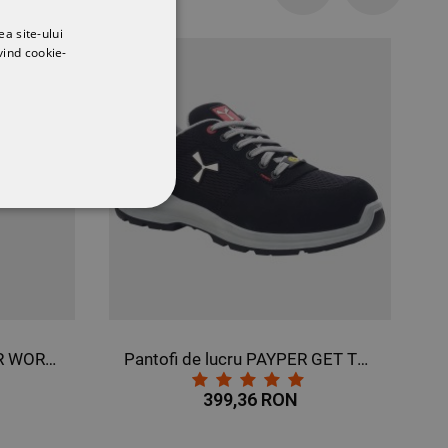
Previous
Next
ea site-ului
vind cookie-
CŢIONALITATE
Pantalon de lucru PAYPER WORKER NEGRU
Pantofi de lucru PAYPER GET TEXFORCE LOW S1P
399,36 RON