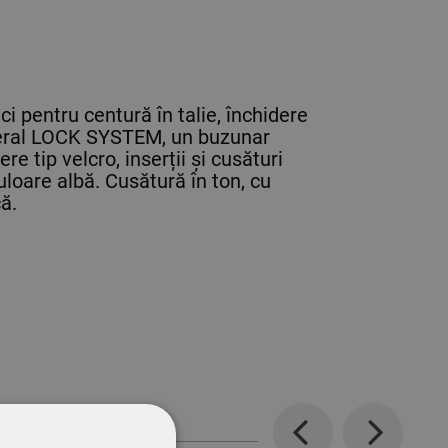
ici pentru centură în talie, închidere
lateral LOCK SYSTEM, un buzunar
e tip velcro, inserții și cusături
uloare albă. Cusătură în ton, cu
ă.