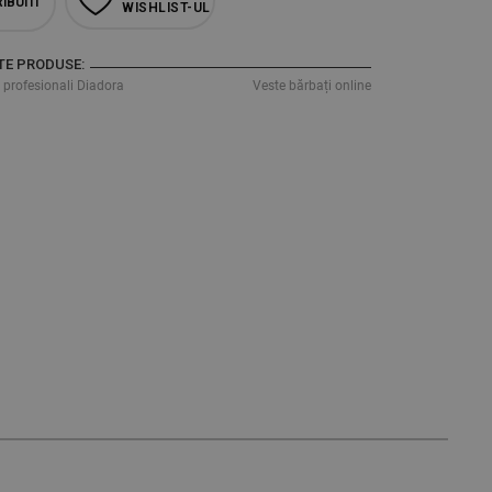
IBUITI
WISHLIST-UL
TE PRODUSE:
 profesionali Diadora
Veste bărbați online