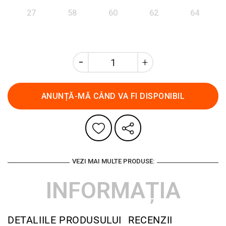
27
58
60
62
64
ANUNȚĂ-MĂ CÂND VA FI DISPONIBIL
VEZI MAI MULTE PRODUSE:
INFORMAȚIA
DETALIILE PRODUSULUI
RECENZII