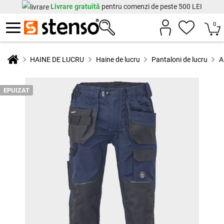
Livrare gratuită
pentru comenzi de peste 500 LEI
0
HAINE DE LUCRU
Haine de lucru
Pantaloni de lucru
A
EPUIZAT