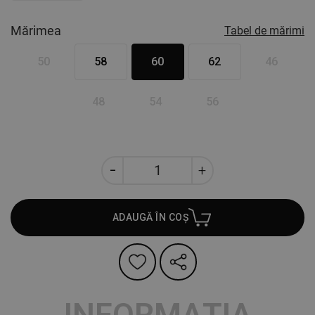
Mărimea
Tabel de mărimi
50
58
60
62
46
48
54
56
ADAUGĂ ÎN COȘ
INFORMAȚIA