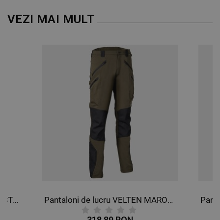
DE PERFORMANȚĂ
VEZI MAI MULT
DE TARGETARE
DE FUNCŢIONALITATE
NECLASIFICATE
Blugi de dama DIADORA PANT STONE ATHENA
Pantaloni de lucru VELTEN MARO/NEGRU
318,89 RON