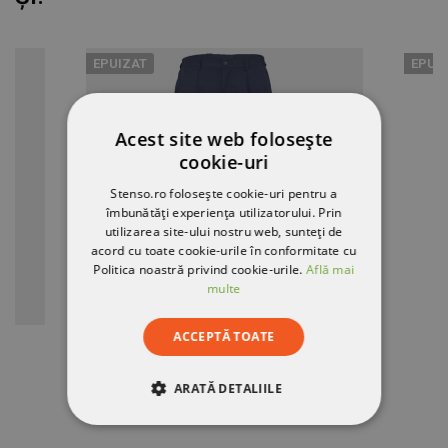
EPUIZAT
EPUI
Acest site web folosește
cookie-uri
Stenso.ro folosește cookie-uri pentru a
îmbunătăți experiența utilizatorului. Prin
utilizarea site-ului nostru web, sunteți de
acord cu toate cookie-urile în conformitate cu
Politica noastră privind cookie-urile.
Află mai
multe
ACCEPTĂ TOATE
A
Pantaloni de lucru FF JOHAN ALBASTRU MARIN
ARATĂ DETALIILE
45,38 RON
STRICT NECESARE