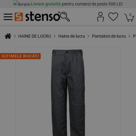
Livrare gratuită
pentru comenzi de peste 500 LEI
0
HAINE DE LUCRU
Haine de lucru
Pantaloni de lucru
P
ULTIMELE BUCĂȚI