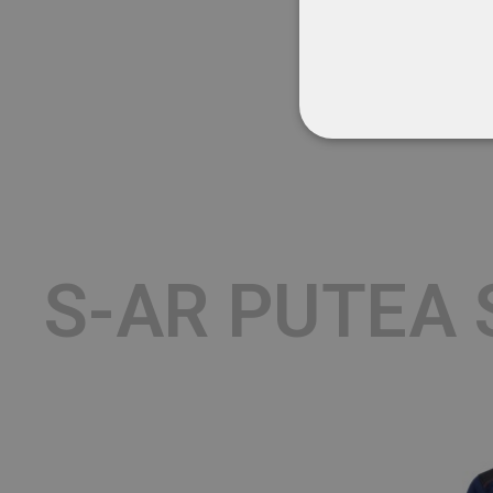
STRICT NECESA
NECLASIFICATE
S-AR PUTEA 