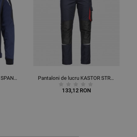
Pantaloni de lucru KASTOR STRETCH DARK BLUE/RED
Pantaloni de lucru REVOLT 4STRETCH GREY/BLACK/PETROL
204,12 RON