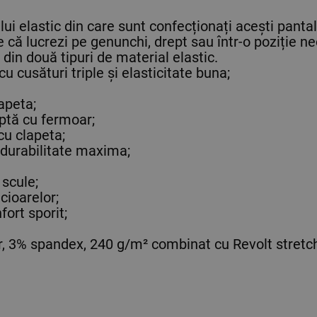
i elastic din care sunt confecționați acești pantal
ie că lucrezi pe genunchi, drept sau într-o poziție ne
e din două tipuri de material elastic.
cu cusături triple și elasticitate buna;
apeta;
ptă cu fermoar;
cu clapeta;
u durabilitate maxima;
 scule;
cioarelor;
fort sporit;
, 3% spandex, 240 g/m² combinat cu Revolt stretch