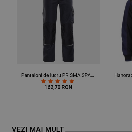
EX GRI/NEGRU
Hanorac REVOLT ALBASTRU MARIN/NEGRU
137,32 RON
VEZI MAI MULT