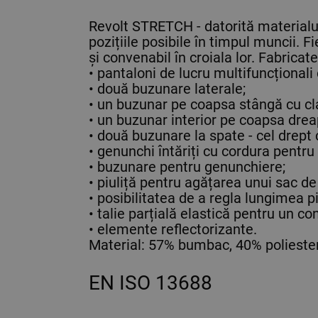
Revolt STRETCH - datorită materialulu
pozițiile posibile în timpul muncii. F
și convenabil în croiala lor. Fabricat
• pantaloni de lucru multifuncționali 
• două buzunare laterale;
• un buzunar pe coapsa stângă cu cl
• un buzunar interior pe coapsa drea
• două buzunare la spate - cel drept 
• genunchi întăriți cu cordura pentr
• buzunare pentru genunchiere;
• piuliță pentru agățarea unui sac de
• posibilitatea de a regla lungimea pi
• talie parțială elastică pentru un con
• elemente reflectorizante.
Material: 57% bumbac, 40% poliester
EN ISO 13688