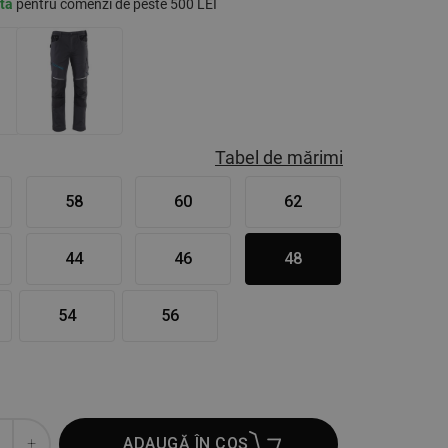
ită
pentru comenzi de peste 500 LEI
Tabel de mărimi
58
60
62
44
46
48
54
56
ADAUGĂ ÎN COȘ