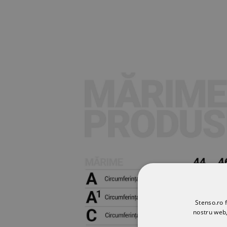
Stenso.ro f
nostru web,