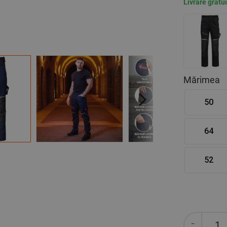
Livrare gratu
Mărimea
50
Next
64
52