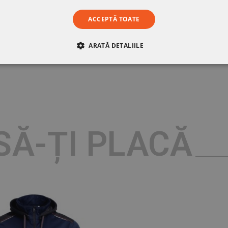
ACCEPTĂ TOATE
ARATĂ DETALIILE
RE
DE PERFORMANȚĂ
DE TARGETARE
DE FUN
SĂ-ȚI PLACĂ