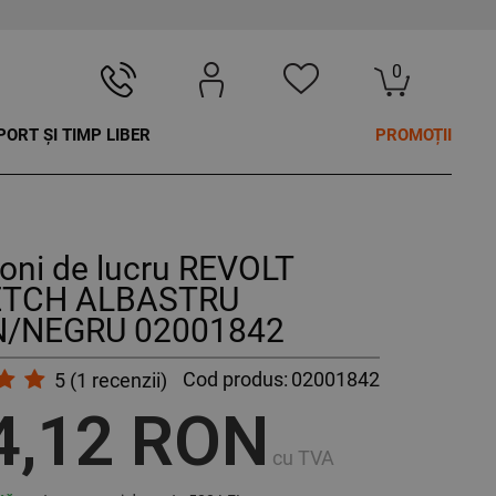
0
PORT ȘI TIMP LIBER
PROMOȚII
oni de lucru REVOLT
ETCH ALBASTRU
/NEGRU 02001842
Cod produs:
02001842
5
(
1
recenzii)
4,12 RON
cu TVA