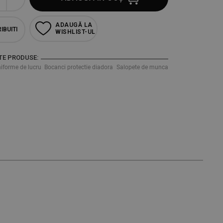
ADAUGĂ LA
IBUITI
WISHLIST-UL
TE PRODUSE:
iforme de lucru
Bocanci protectie diadora
Salopete de munca