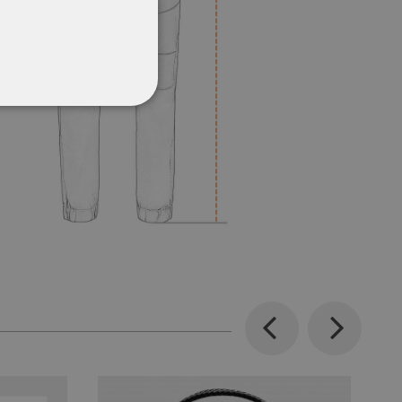
CŢIONALITATE
Previous
Next