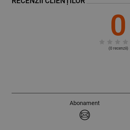
RECENZII CLIENȚILOR
0
(
0
recenzii)
Abonament