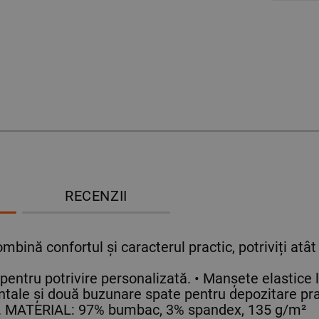
RECENZII
ombină confortul și caracterul practic, potriviți atât
 pentru potrivire personalizată. • Manșete elastice 
tale și două buzunare spate pentru depozitare pra
ici. MATERIAL: 97% bumbac, 3% spandex, 135 g/m²