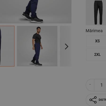
Mărimea
XS
Next
2XL
DISTR