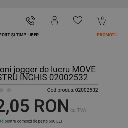
0
PORT ȘI TIMP LIBER
PROMOȚII
oni jogger de lucru MOVE
TRU ÎNCHIS 02002532
Cod produs:
02002532
2,05 RON
cu TVA
ită
pentru comenzi de peste 500 LEI