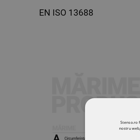
EN ISO 13688
Stenso.ro f
nostru web,