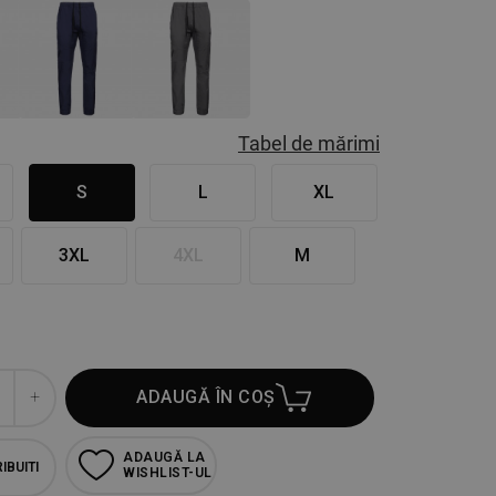
Tabel de mărimi
S
L
XL
3XL
4XL
M
ADAUGĂ ÎN COȘ
ADAUGĂ LA
IBUITI
WISHLIST-UL