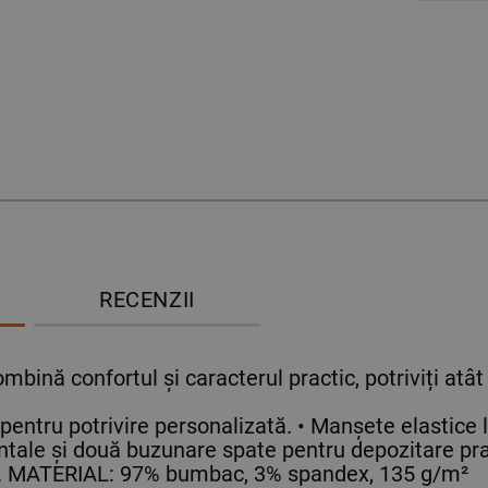
RECENZII
ombină confortul și caracterul practic, potriviți atât
 pentru potrivire personalizată. • Manșete elastice 
tale și două buzunare spate pentru depozitare pra
ici. MATERIAL: 97% bumbac, 3% spandex, 135 g/m²