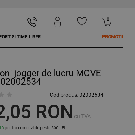
0
PORT ȘI TIMP LIBER
PROMOȚII
oni jogger de lucru MOVE
 02002534
Cod produs:
02002534
2,05 RON
cu TVA
ită
pentru comenzi de peste 500 LEI