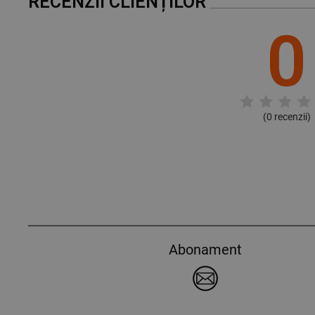
RECENZII CLIENȚILOR
0
(
0
recenzii)
Abonament