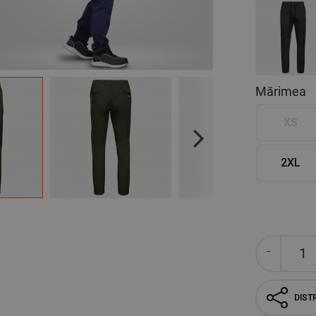
Mărimea
XS
Next
2XL
DISTR