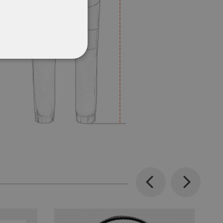
CŢIONALITATE
Previous
Next