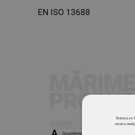
EN ISO 13688
Stenso.ro f
nostru web,