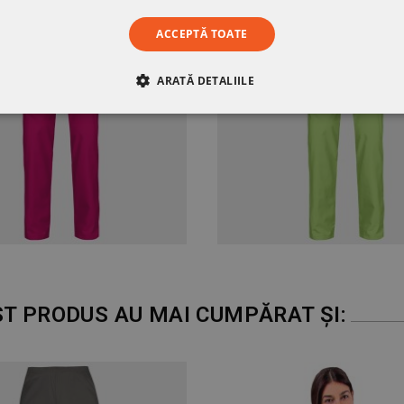
ACCEPTĂ TOATE
ARATĂ DETALIILE
RE
DE PERFORMANȚĂ
DE TARGETARE
DE FUN
ST PRODUS AU MAI CUMPĂRAT ȘI: