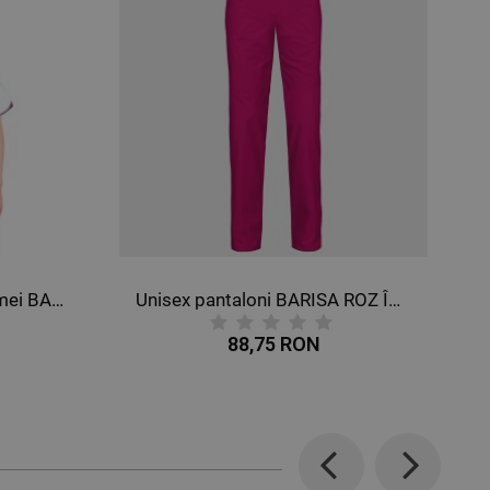
Unisex pantaloni BARISA ROZ ÎNCHIS
Tunică medicală pentru femei VICTORIA LĂMÂIE VERDE
110,64 RON
Previous
Next