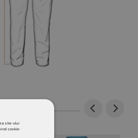
Previous
Next
ea site-ului
vind cookie-