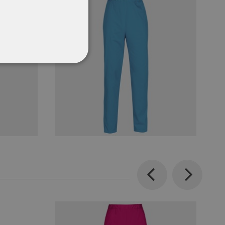
CŢIONALITATE
Previous
Next