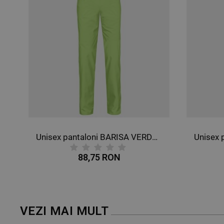
ni BARISA VERDE DESCHIS
Unisex pantaloni BARISA GRI INCHIS
89,93 RON
VEZI MAI MULT