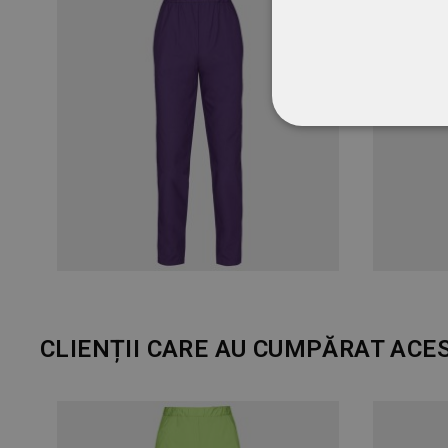
STRICT NECESA
NECLASIFICATE
CLIENȚII CARE AU CUMPĂRAT ACE