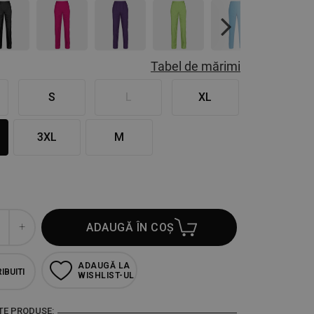
Next
Tabel de mărimi
S
L
XL
3XL
M
ADAUGĂ ÎN COȘ
ADAUGĂ LA
IBUITI
WISHLIST-UL
TE PRODUSE: