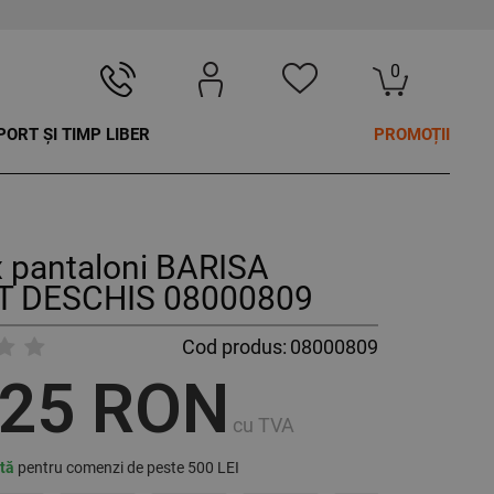
0
PORT ȘI TIMP LIBER
PROMOȚII
 pantaloni BARISA
T DESCHIS 08000809
Cod produs:
08000809
,25 RON
cu TVA
ită
pentru comenzi de peste 500 LEI