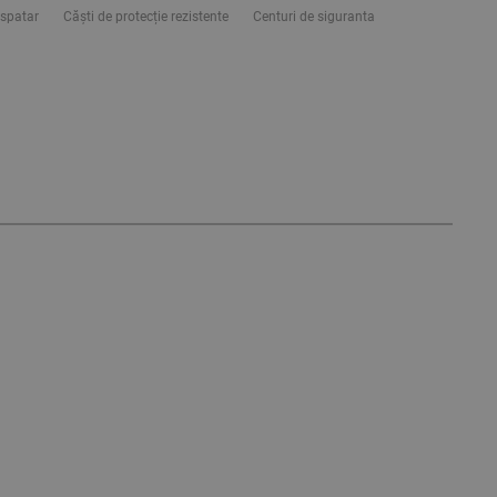
spatar
Căști de protecție rezistente
Centuri de siguranta