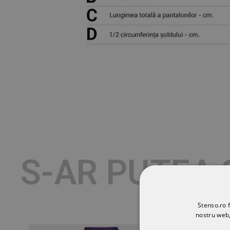
S-AR PUTEA 
Stenso.ro f
nostru web,