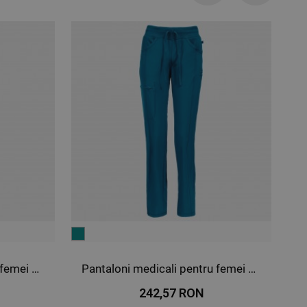
albastru
ule
închis
uş
Pantaloni medicali pentru femei CHEROKEE PETROL CKE1123A
Pantaloni medicali pentru femei CHEROKEE ALBASTRU ÎNCHIS CKE1123A
242,57 RON