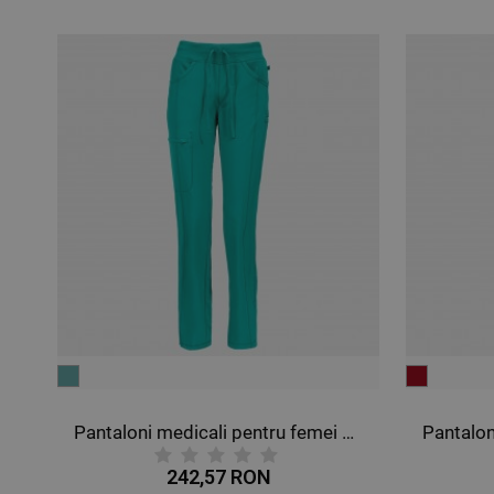
burdeaux
gri
EROKEE PETROL DESCHIS CKE1123A
Pantaloni medicali pentru femei CHEROKEE VIȘINIU CKE1123A
242,57 RON