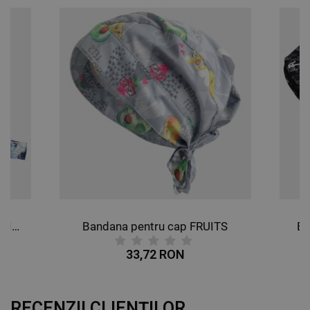
Bandana pentru cap BUTTERFLIES
Bandana pentru cap FRUITS
Ba
33,72 RON
RECENZII CLIENȚILOR