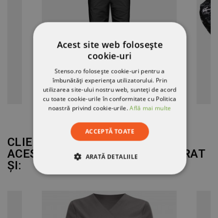
Acest site web folosește
cookie-uri
Stenso.ro folosește cookie-uri pentru a
îmbunătăți experiența utilizatorului. Prin
utilizarea site-ului nostru web, sunteți de acord
cu toate cookie-urile în conformitate cu Politica
noastră privind cookie-urile.
Află mai multe
ACCEPTĂ TOATE
CLIENȚII CARE AU CUMPĂRAT
ACEST PRODUS AU MAI CUMPĂRAT
ARATĂ DETALIILE
ȘI:
STRICT NECESARE
DE PERFORMANȚĂ