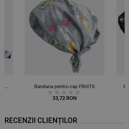
Bandana pentru cap BUTTERFLIES
Bandana pentru cap FRUITS
Ba
33,72 RON
RECENZII CLIENȚILOR