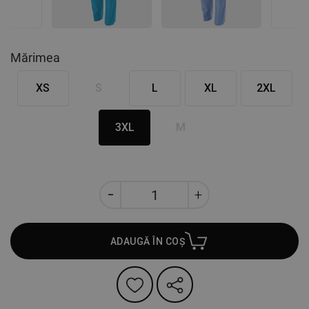
Mărimea
XS
S
L
XL
2XL
3XL
M
ADAUGĂ ÎN COȘ