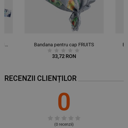
Bandana pentru cap BUTTERFLIES
Bandana pentru cap FRUITS
Ba
33,72 RON
RECENZII CLIENȚILOR
0
(
0
recenzii)