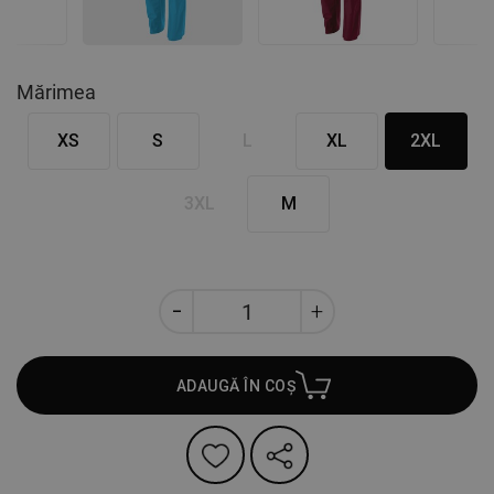
Mărimea
XS
S
L
XL
2XL
3XL
M
ADAUGĂ ÎN COȘ