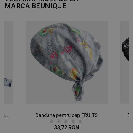
MARCA
BEUNIQUE
Bandana pentru cap BUTTERFLIES
Bandana pentru cap FRUITS
Ba
33,72 RON