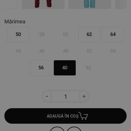
Mărimea
50
58
60
62
64
44
46
48
52
54
56
40
42
ADAUGĂ ÎN COȘ