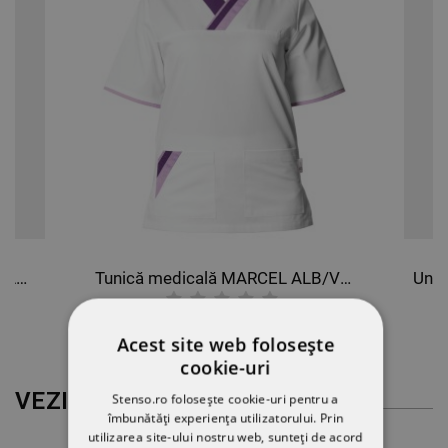
Tunică de lucru pentru femei BARISA
Tunică medicală MARCEL ALB/VIOLET
53,25 RON
Acest site web folosește
cookie-uri
VEZI MAI MULT
Stenso.ro folosește cookie-uri pentru a
îmbunătăți experiența utilizatorului. Prin
utilizarea site-ului nostru web, sunteți de acord