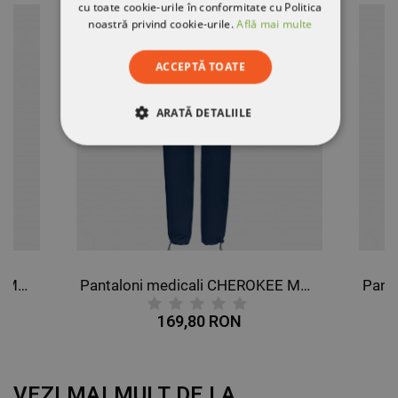
cu toate cookie-urile în conformitate cu Politica
noastră privind cookie-urile.
Află mai multe
ACCEPTĂ TOATE
ARATĂ DETALIILE
STRICT NECESARE
DE PERFORMANȚĂ
DE TARGETARE
DE FUNCŢIONALITATE
Pantaloni medicali CHEROKEE MR CARGO VIȘINIU WWE4005
Pantaloni medicali CHEROKEE MR CARGO ALBASTRU ÎNCHIS WWE4005
NECLASIFICATE
169,80 RON
VEZI MAI MULT DE LA