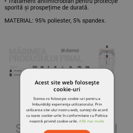
• Tratament antimicrobian pentru protecție
sporită și prospețime de durată.
MATERIAL: 95% poliester, 5% spandex.
Acest site web folosește
cookie-uri
Stenso.ro folosește cookie-uri pentru a
îmbunătăți experiența utilizatorului. Prin
utilizarea site-ului nostru web, sunteți de acord
cu toate cookie-urile în conformitate cu Politica
noastră privind cookie-urile.
Află mai multe
S-AR PUTEA SĂ-ȚI