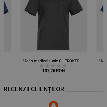
Men's medical tunic CHEROKEE V-NECK DARK BLULE WWE603.
Men's medical tunic CHEROKEE V-NECK GREY WWE670.
137,26 RON
RECENZII CLIENȚILOR