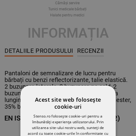
Cămăși servire
Tunici medicale bărbați
Halate pentru medici
INFORMAȚIA
DETALIILE PRODUSULUI
RECENZII
Pantaloni de semnalizare de lucru pentru
bărbați cu benzi reflectorizante, talie elastică.
2 buzunare laterale, 2 buzunare pe șold, 2
buzunare la spate. Posibilitatea de a regla
Acest site web folosește
lungimea picioarelor. MATERIAL: 65% poliester,
35% bumbac, 195 g/m²
cookie-uri
Stenso.ro folosește cookie-uri pentru a
EN ISO 13688, EN ISO 20471 (Class 2)
îmbunătăți experiența utilizatorului. Prin
utilizarea site-ului nostru web, sunteți de
acord cu toate cookie-urile în conformitate cu