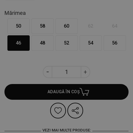
Mărimea
50
58
60
62
64
46
48
52
54
56
ADAUGĂ ÎN COȘ
VEZI MAI MULTE PRODUSE: