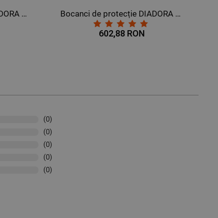
Bocanci de protecție DIADORA RUN II HI S3 SRC ESD
Bocanci de protecție DIADORA RUN II HI S3 SRC ESD
602,88 RON
(0)
(0)
(0)
(0)
(0)