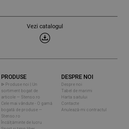
Vezi catalogul
PRODUSE
DESPRE NOI
ᐉ Produse noi | Un
Despre noi
sortiment bogat de
Tabel de marimi
articole — Stenso.ro
Harta saitului
Cele mai vândute - O gamă
Contacte
bogată de produse —
Anulează-mi contractul
Stenso.ro
Încălțăminte de lucru
Sport și timp liber