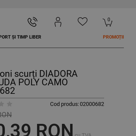
0
PORT ȘI TIMP LIBER
PROMOȚII
oni scurți DIADORA
UDA POLY CAMO
682
Cod produs:
02000682
 RON
0,39 RON
cu TVA