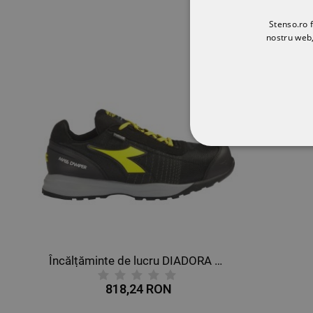
Stenso.ro f
nostru web,
STRICT NECESA
NECLASIFICATE
Încălțăminte de lucru DIADORA GLOVE MDS MATRYX LOW S1P HRO SRC ESD
818,24 RON