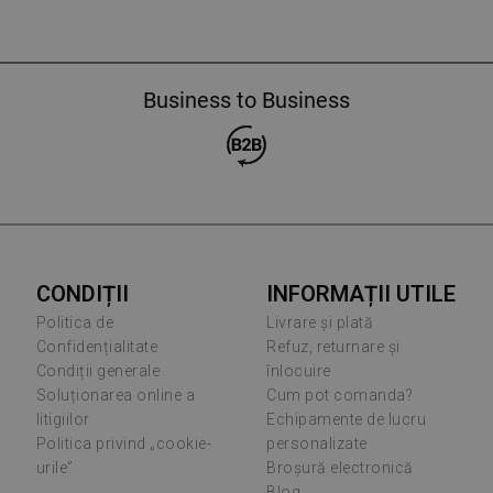
Business to Business
CONDIȚII
INFORMAȚII UTILE
Politica de
Livrare și plată
Confidențialitate
Refuz, returnare și
Condiții generale
înlocuire
Soluționarea online a
Cum pot comanda?
litigiilor
Echipamente de lucru
Politica privind „cookie-
personalizate
urile”
Broșură electronică
Blog