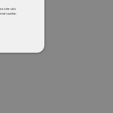
ea site-ului
vind cookie-
CŢIONALITATE