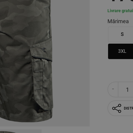
Livrare gratu
Mărimea
S
3XL
DISTR