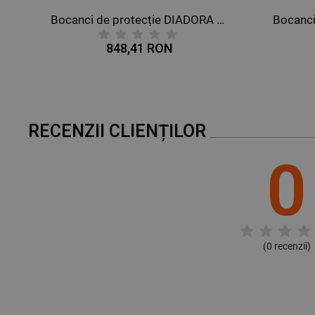
DORA TOP SEAMLESS EVO
Bocanci de protecție DIADORA GLOVE II HIGH S3 HRO SRA
848,41 RON
RECENZII CLIENȚILOR
0
(
0
recenzii)