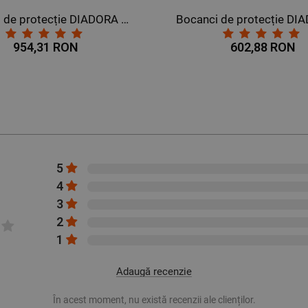
Bocanci de protecție DIADORA GLOVE TECH HI PRO S3 SRA HRO ESD
954,31 RON
602,88 RON
5
4
3
2
1
Adaugă recenzie
În acest moment, nu există recenzii ale clienților.