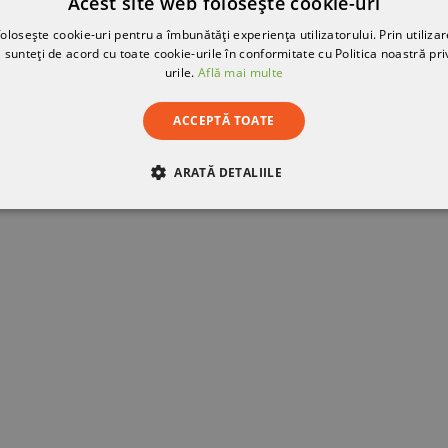
Acest site web folosește cookie-uri
olosește cookie-uri pentru a îmbunătăți experiența utilizatorului. Prin utilizar
 sunteți de acord cu toate cookie-urile în conformitate cu Politica noastră pri
urile.
Află mai multe
ACCEPTĂ TOATE
ARATĂ DETALIILE
RE
DE PERFORMANȚĂ
DE TARGETARE
DE FUN