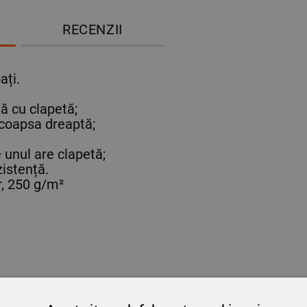
RECENZII
ați.
ă cu clapetă;
 coapsa dreaptă;
 unul are clapetă;
zistență.
, 250 g/m²
ST PRODUS AU MAI CUMPĂRAT ȘI: