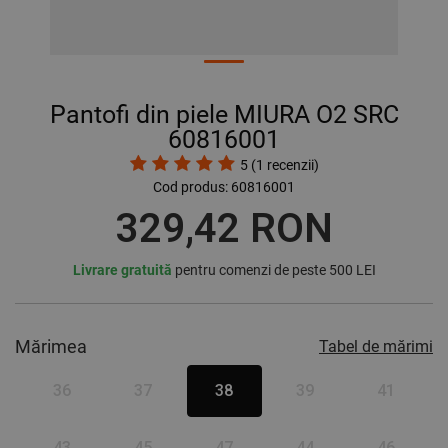
Pantofi din piele MIURA O2 SRC
60816001
5
(
1
recenzii)
Cod produs:
60816001
329,42 RON
Livrare gratuită
pentru comenzi de peste 500 LEI
Mărimea
Tabel de mărimi
36
37
38
39
41
43
45
47
44
46