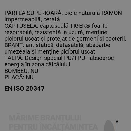
PARTEA SUPERIOARĂ: piele naturală RAMON
impermeabilă, cerată
CĂPTUȘELĂ: căptușeală TIGER® foarte
respirabilă, rezistentă la uzură, menține
piciorul uscat și protejat de germeni și bacterii.
BRANȚ: antistatică, detașabilă, absoarbe
umezeala și menține piciorul uscat
TALPĂ: Design special PU/TPU - absoarbe
energia în zona călcâiului
BOMBEU: NU
PLACĂ: NU
EN ISO 20347