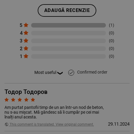
ADAUGĂ RECENZIE
5
(1)
4
(0)
3
(0)
2
(0)
1
(0)
Confirmed order
done
Тодор Тодоров
Am purtat pantofii timp de un an într-un nod de beton,
nu s-au mișcat. Mă gândesc să îi cumpăr pe cei mai
înalți anul acesta.
29.11.2024
public
This comment is translated. View original comment.