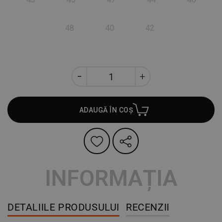
48
40
42
ADAUGĂ ÎN COȘ
INFORMAȚIA
DETALIILE PRODUSULUI
RECENZII