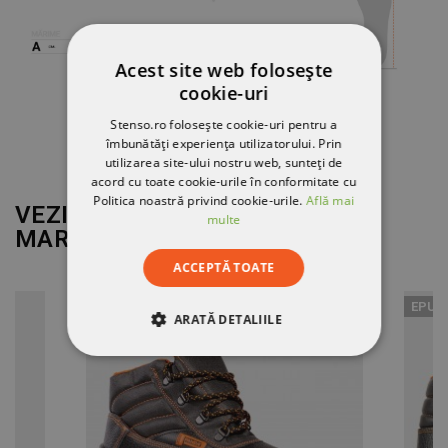
Acest site web folosește
cookie-uri
Stenso.ro folosește cookie-uri pentru a
îmbunătăți experiența utilizatorului. Prin
utilizarea site-ului nostru web, sunteți de
acord cu toate cookie-urile în conformitate cu
Politica noastră privind cookie-urile.
Află mai
VEZI MAI MULT DE LA
multe
MARCA
PANDA
ACCEPTĂ TOATE
EPUI
ARATĂ DETALIILE
STRICT NECESARE
DE PERFORMANȚĂ