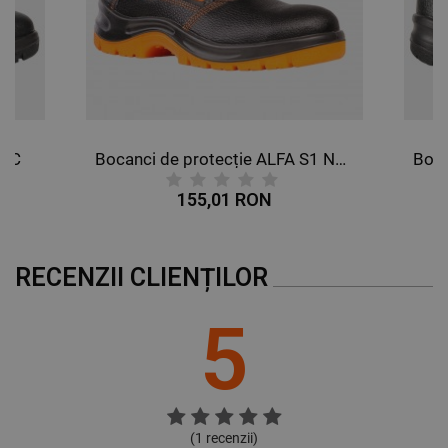
DE TARGETARE
DE FUNCŢIONALITATE
NECLASIFICATE
SRC
Bocanci de protecție ALFA S1 NEOS SRC
155,01 RON
RECENZII CLIENȚILOR
5
(
1
recenzii)