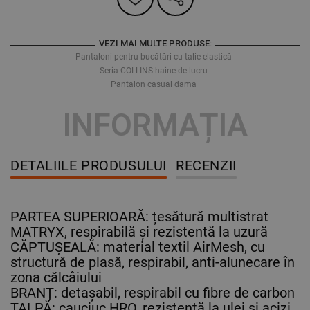
VEZI MAI MULTE PRODUSE:
Pantaloni pentru bucătări cu talie elastică
Seria COLLINS haine de lucru
Pantalon casual dama
INFORMAȚIA
DETALIILE PRODUSULUI
RECENZII
PARTEA SUPERIOARĂ: țesătură multistrat
MATRYX, respirabilă și rezistentă la uzură
CĂPTUȘEALĂ: material textil AirMesh, cu
structură de plasă, respirabil, anti-alunecare în
zona călcâiului
BRANȚ: detașabil, respirabil cu fibre de carbon
TALPĂ: cauciuc HRO, rezistentă la ulei și acizi,