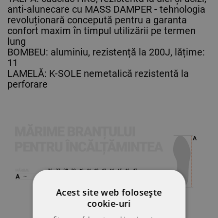
anti-alunecare cu MASS DAMPER - tehnologia
revoluționară concepută pentru a garanta
confort maxim în timpul utilizării pe termen
lung
BOMBEU: aluminiu, rezistență la 200J, lățime:
11
LAMELĂ: K-SOLE nemetalică rezistentă la
perforare
Acest site web folosește
cookie-uri