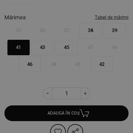
Mărimea
Tabel de mărimi
35
36
37
38
39
41
43
45
47
44
46
48
40
42
ADAUGĂ ÎN COȘ