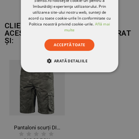
Stenso.ro folosește cookie-uri pentru a
îmbunătăți experiența utilizatorului. Prin
utilizarea site-ului nostru web, sunteți de
acord cu toate cookie-urile în conformitate cu
CLIENȚII CARE AU CUMPĂRAT
Politica noastră privind cookie-urile.
Află mai
multe
ACEST PRODUS AU MAI CUMPĂRAT
ȘI:
ACCEPTĂ TOATE
ARATĂ DETALIILE
STRICT NECESARE
DE PERFORMANȚĂ
DE TARGETARE
DE FUNCŢIONALITATE
Pantaloni scurți DIADORA BERMUDA POLY CAMO
NECLASIFICATE