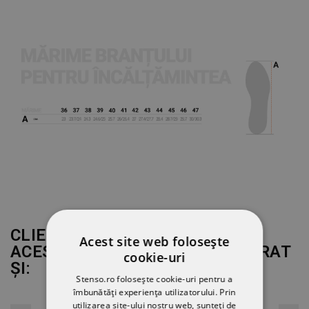
CLIENȚII CARE AU CUMPĂRAT
Acest site web folosește
ACEST PRODUS AU MAI CUMPĂRAT
cookie-uri
ȘI:
Stenso.ro folosește cookie-uri pentru a
îmbunătăți experiența utilizatorului. Prin
utilizarea site-ului nostru web, sunteți de