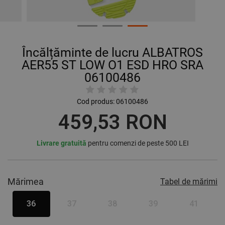
Încălțăminte de lucru ALBATROS
AER55 ST LOW O1 ESD HRO SRA
06100486
Cod produs:
06100486
459,53 RON
Livrare gratuită
pentru comenzi de peste 500 LEI
Mărimea
Tabel de mărimi
36
37
38
39
41