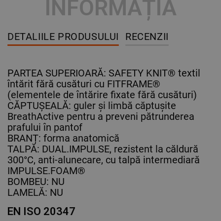
INFORMAȚIA
DETALIILE PRODUSULUI
RECENZII
PARTEA SUPERIOARĂ: SAFETY KNIT® textil
întărit fără cusături cu FITFRAME®
(elementele de întărire fixate fără cusături)
CĂPTUȘEALĂ: guler și limbă căptușite
BreathActive pentru a preveni pătrunderea
prafului în pantof
BRANȚ: forma anatomică
TALPĂ: DUAL.IMPULSE, rezistent la căldură
300°C, anti-alunecare, cu talpă intermediară
IMPULSE.FOAM®
BOMBEU: NU
LAMELĂ: NU
EN ISO 20347