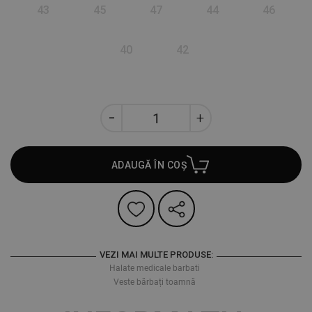
43
45
47
44
46
40
42
ADAUGĂ ÎN COȘ
VEZI MAI MULTE PRODUSE:
Halate medicale barbati
Veste bărbați toamnă