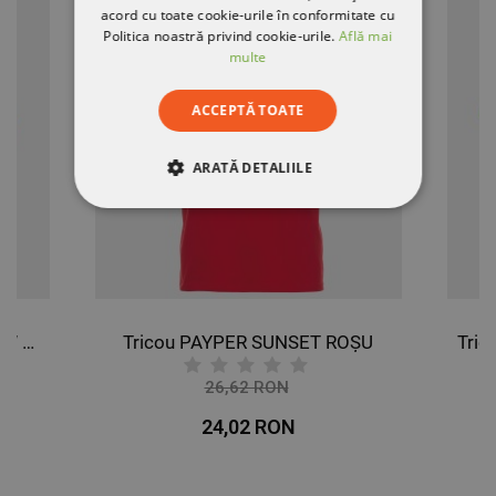
acord cu toate cookie-urile în conformitate cu
Politica noastră privind cookie-urile.
Află mai
multe
ACCEPTĂ TOATE
ARATĂ DETALIILE
STRICT NECESARE
DE PERFORMANȚĂ
DE TARGETARE
Polo tricou reflectorizant GLOW HV
Tricou PAYPER SUNSET ROȘU
DE FUNCŢIONALITATE
26,62 RON
-10%
NECLASIFICATE
24,02 RON