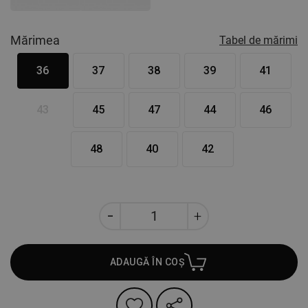
Mărimea
Tabel de mărimi
36
37
38
39
41
43
45
47
44
46
48
40
42
ADAUGĂ ÎN COȘ