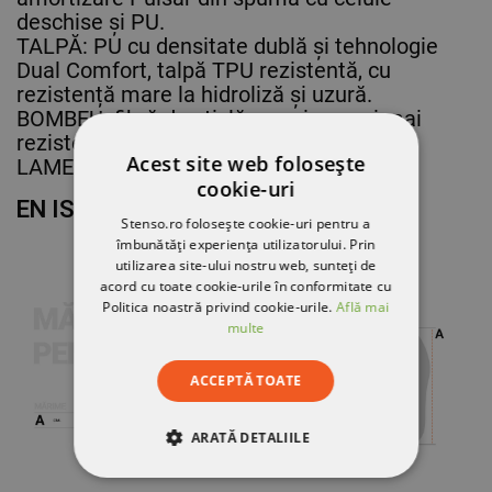
deschise și PU.
TALPĂ: PU cu densitate dublă și tehnologie
Dual Comfort, talpă TPU rezistentă, cu
rezistență mare la hidroliză și uzură.
BOMBEU: fibră de sticlă – mai ușor și mai
rezistent decât cel standard.
Acest site web folosește
LAMELĂ: Insert ultra-ușor, fără metal.
cookie-uri
EN ISO 20345:2022
Stenso.ro folosește cookie-uri pentru a
îmbunătăți experiența utilizatorului. Prin
utilizarea site-ului nostru web, sunteți de
acord cu toate cookie-urile în conformitate cu
Politica noastră privind cookie-urile.
Află mai
multe
ACCEPTĂ TOATE
ARATĂ DETALIILE
STRICT NECESARE