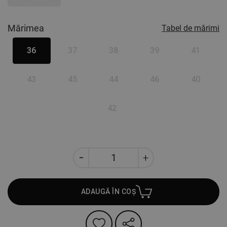
Mărimea
Tabel de mărimi
36
37
38
39
41
43
45
44
46
40
42
ADAUGĂ ÎN COȘ