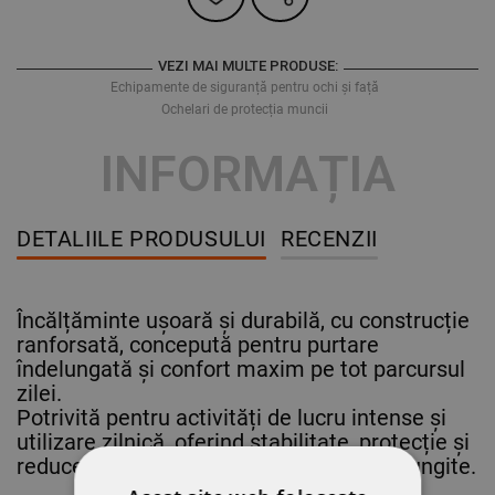
VEZI MAI MULTE PRODUSE:
Echipamente de siguranță pentru ochi și față
Ochelari de protecția muncii
INFORMAȚIA
DETALIILE PRODUSULUI
RECENZII
Încălțăminte ușoară și durabilă, cu construcție
ranforsată, concepută pentru purtare
îndelungată și confort maxim pe tot parcursul
zilei.
Potrivită pentru activități de lucru intense și
utilizare zilnică, oferind stabilitate, protecție și
reducerea oboselii în timpul purtării prelungite.