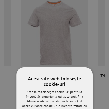
Cămașă pentru bărbați VELILLA LIGHT ALB
Tricou PAYPER SUNSET MELANGE
Acest site web folosește
cookie-uri
26,62 RON
-10%
Stenso.ro folosește cookie-uri pentru a
24,02 RON
îmbunătăți experiența utilizatorului. Prin
utilizarea site-ului nostru web, sunteți de
acord cu toate cookie-urile în conformitate cu