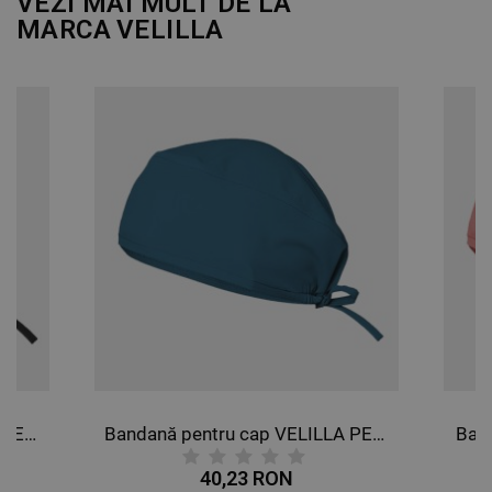
VEZI MAI MULT DE LA
MARCA
VELILLA
Bandană pentru cap VELILLA NEAGRĂ
Bandană pentru cap VELILLA PETROL
Ban
40,23 RON