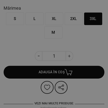
Mărimea
S
L
XL
2XL
3XL
M
ADAUGĂ ÎN COȘ
VEZI MAI MULTE PRODUSE:
Indicatoarele rutiere