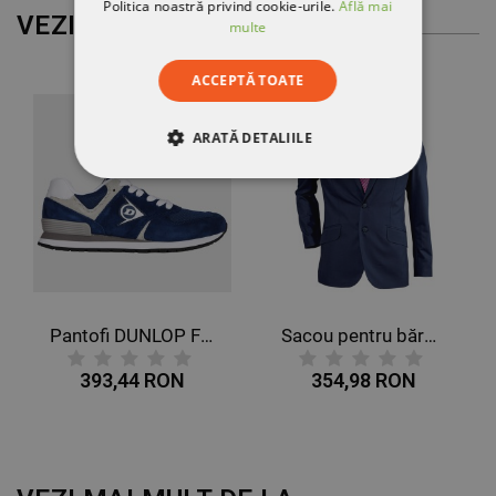
Politica noastră privind cookie-urile.
Află mai
VEZI MAI MULT
multe
ACCEPTĂ TOATE
ARATĂ DETALIILE
STRICT NECESARE
DE PERFORMANȚĂ
DE TARGETARE
Pantofi DUNLOP FLYING WING O2 HRO
Sacou pentru bărbați SALINE
DE FUNCŢIONALITATE
393,44 RON
354,98 RON
NECLASIFICATE