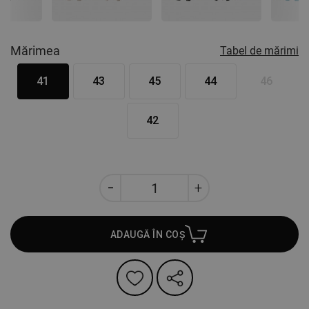
Mărimea
Tabel de mărimi
41
43
45
44
46
42
ADAUGĂ ÎN COȘ