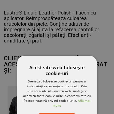
Lustro® Liquid Leather Polish - flacon cu
aplicator. Reîmprospătează culoarea
articolelor din piele. Conține aditivi de
impregnare și ajută la refacerea pantofilor
decolorați, zgâriați și pătați. Efect anti-
umiditate și praf.
CLIENȚII CARE AU CUMPĂRAT
ACEST PRODUS AU MAI CUMPĂRAT
Acest site web folosește
ȘI:
cookie-uri
Stenso.ro folosește cookie-uri pentru a
îmbunătăți experiența utilizatorului. Prin
utilizarea site-ului nostru web, sunteți de
acord cu toate cookie-urile în conformitate cu
Politica noastră privind cookie-urile.
Află mai
multe