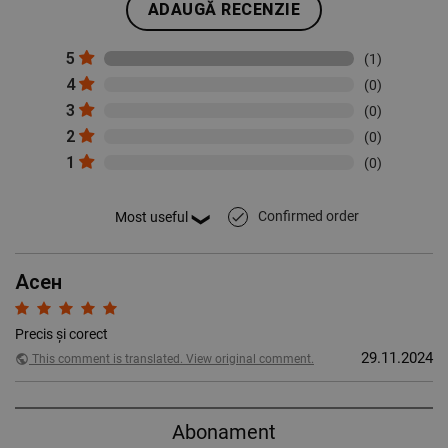
ADAUGĂ RECENZIE
5
(1)
4
(0)
3
(0)
2
(0)
1
(0)
Confirmed order
done
Асен
Precis și corect
29.11.2024
public
This comment is translated. View original comment.
Abonament