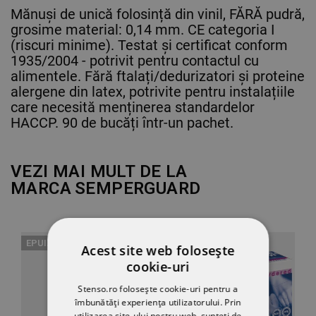
Mănuși de unică folosință din vinil, FĂRĂ pudră,
grosime material: 0,14 mm. CE categoria I
(riscuri minime). Testat și certificat conform
1935/2004 - potrivit pentru contactul cu
alimentele. Fără ftalați/dedurizatori și proteine
​​alergene din latex, potrivite pentru instalațiile
care necesită menținerea standardelor
HACCP. 90 de bucăți într-un pachet.
VEZI MAI MULT DE LA
MARCA
SEMPERGUARD
EPUIZAT
Acest site web folosește
cookie-uri
Stenso.ro folosește cookie-uri pentru a
îmbunătăți experiența utilizatorului. Prin
utilizarea site-ului nostru web, sunteți de