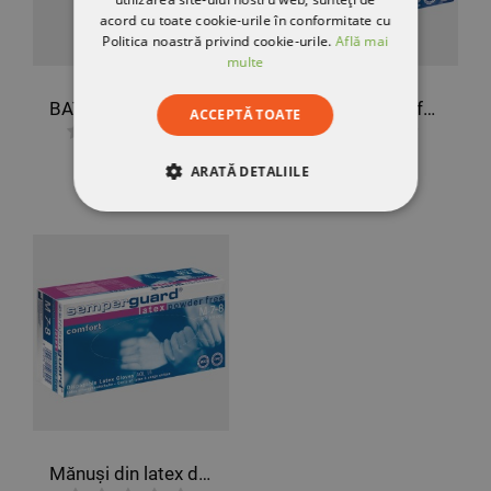
acord cu toate cookie-urile în conformitate cu
Politica noastră privind cookie-urile.
Află mai
multe
BAT LAB Disposable coat
Mănuși de unică folosință din latex SEMPERGUARD LATEX POWDERED
ACCEPTĂ TOATE
8,82 RON
30,23 RON
ARATĂ DETALIILE
STRICT NECESARE
DE PERFORMANȚĂ
DE TARGETARE
DE FUNCŢIONALITATE
NECLASIFICATE
Mănuși din latex de unică folosință SEMPERGUARD LATEX IC