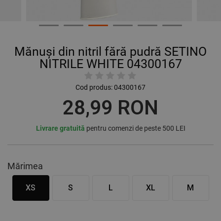
Mănuși din nitril fără pudră SETINO
NITRILE WHITE 04300167
Cod produs:
04300167
28,99 RON
Livrare gratuită
pentru comenzi de peste 500 LEI
Mărimea
XS
S
L
XL
M