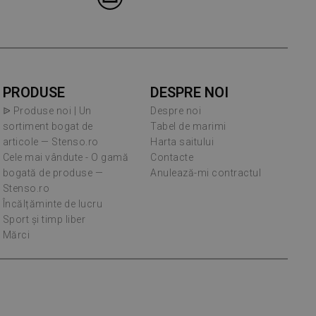
PRODUSE
DESPRE NOI
ᐉ Produse noi | Un
Despre noi
sortiment bogat de
Tabel de marimi
articole — Stenso.ro
Harta saitului
Cele mai vândute - O gamă
Contacte
bogată de produse —
Anulează-mi contractul
Stenso.ro
Încălțăminte de lucru
Sport și timp liber
Mărci