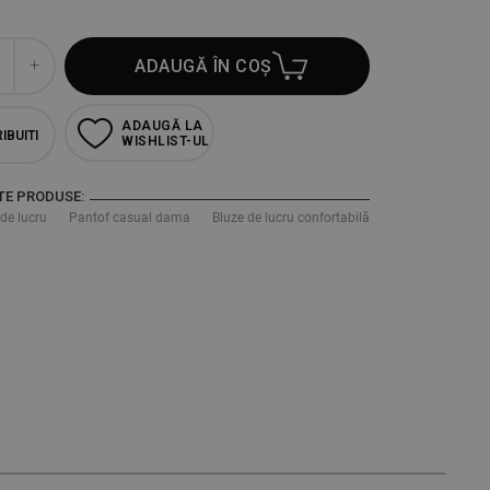
ADAUGĂ ÎN COȘ
ADAUGĂ LA
IBUITI
WISHLIST-UL
TE PRODUSE:
de lucru
Pantof casual dama
Bluze de lucru confortabilă