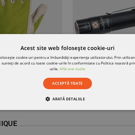
Acest site web folosește cookie-uri
olosește cookie-uri pentru a îmbunătăți experiența utilizatorului. Prin utilizar
 sunteți de acord cu toate cookie-urile în conformitate cu Politica noastră pri
Mănuși din piele și material textil GILT GREEN
Lanternă FENIX E3
urile.
Află mai multe
483,96 RON
16,57 RON
ACCEPTĂ TOATE
-10%
14,91 RON
ARATĂ DETALIILE
RE
DE PERFORMANȚĂ
DE TARGETARE
DE FUN
IQUE