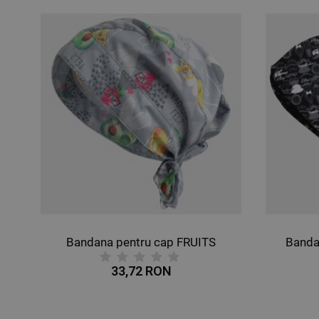
ntru cap BUTTERFLIES
Bandana pentru cap FRUITS
Banda
33,72 RON