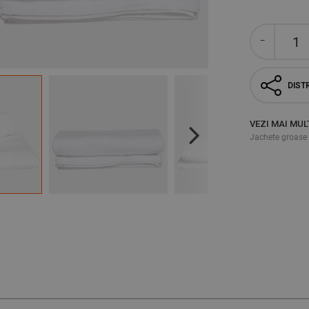
DISTR
VEZI MAI MUL
Jachete groase 
Next