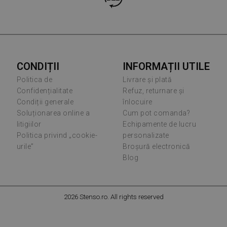
CONDIȚII
INFORMAȚII UTILE
Politica de
Livrare și plată
Confidențialitate
Refuz, returnare și
Condiții generale
înlocuire
Soluționarea online a
Cum pot comanda?
litigiilor
Echipamente de lucru
Politica privind „cookie-
personalizate
urile”
Broșură electronică
Blog
2026 Stenso.ro. All rights reserved