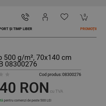
0
PORT ȘI TIMP LIBER
PROMOȚII
p 500 g/m², 70x140 cm
B 08300276
Cod produs:
08300276
,40 RON
cu TVA
ită
pentru comenzi de peste 500 LEI