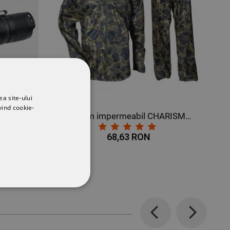
ea site-ului
vind cookie-
5R
Costum impermeabil CHARISMA CAMOUFLAGE
68,63 RON
CŢIONALITATE
Previous
Next