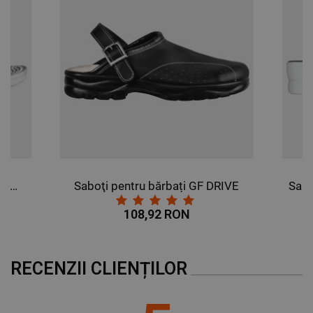
DE FUNCŢIONALITATE
NECLASIFICATE
Papuci pentru femei NEW RELAX ALB
Saboţi pentru bărbați GF DRIVE
108,92 RON
RECENZII CLIENȚILOR