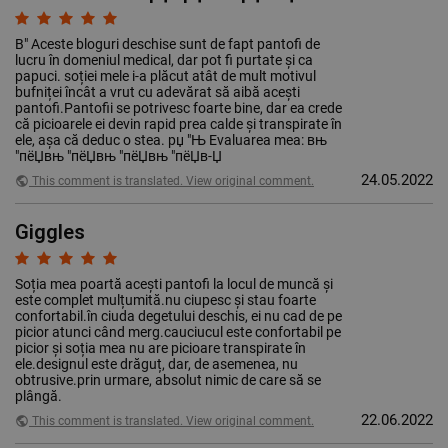
В" Aceste bloguri deschise sunt de fapt pantofi de
lucru în domeniul medical, dar pot fi purtate și ca
papuci. soției mele i-a plăcut atât de mult motivul
bufniței încât a vrut cu adevărat să aibă acești
pantofi.Pantofii se potrivesc foarte bine, dar ea crede
că picioarele ei devin rapid prea calde și transpirate în
ele, așa că deduc o stea. рџ "Њ Evaluarea mea: вњ
"пёЏвњ "пёЏвњ "пёЏвњ "пёЏв-Џ
24.05.2022
public
This comment is translated. View original comment.
Giggles
Soția mea poartă acești pantofi la locul de muncă și
este complet mulțumită.nu ciupesc și stau foarte
confortabil.în ciuda degetului deschis, ei nu cad de pe
picior atunci când merg.cauciucul este confortabil pe
picior și soția mea nu are picioare transpirate în
ele.designul este drăguț, dar, de asemenea, nu
obtrusive.prin urmare, absolut nimic de care să se
plângă.
22.06.2022
public
This comment is translated. View original comment.