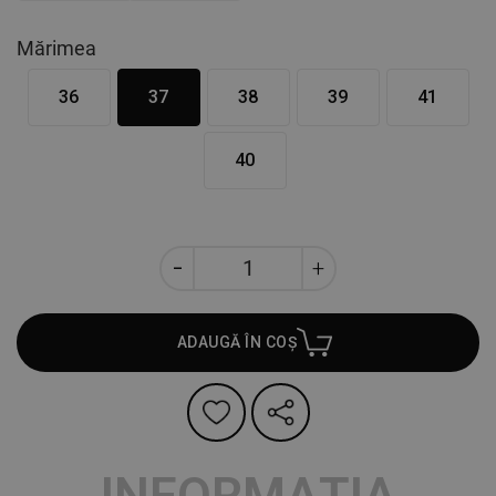
Mărimea
36
37
38
39
41
40
ADAUGĂ ÎN COȘ
INFORMAȚIA