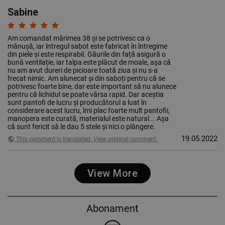
Sabine
Am comandat mărimea 38 și se potrivesc ca o
mănușă, iar întregul sabot este fabricat în întregime
din piele și este respirabil. Găurile din față asigură o
bună ventilație, iar talpa este plăcut de moale, așa că
nu am avut dureri de picioare toată ziua și nu s-a
frecat nimic. Am alunecat și din saboți pentru că se
potrivesc foarte bine, dar este important să nu alunece
pentru că lichidul se poate vărsa rapid. Dar aceștia
sunt pantofi de lucru și producătorul a luat în
considerare acest lucru, îmi plac foarte mult pantofii,
manopera este curată, materialul este natural... Așa
că sunt fericit să le dau 5 stele și nici o plângere.
19.05.2022
public
This comment is translated. View original comment.
View More
Abonament