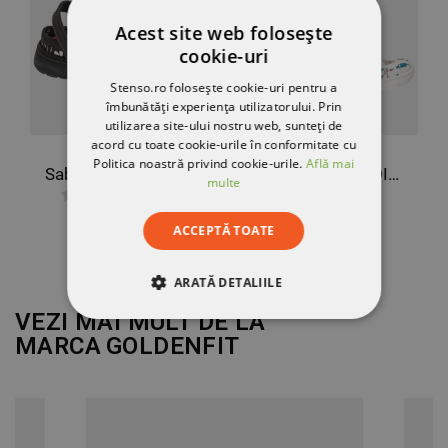
Acest site web folosește
cookie-uri
Stenso.ro folosește cookie-uri pentru a
îmbunătăți experiența utilizatorului. Prin
utilizarea site-ului nostru web, sunteți de
acord cu toate cookie-urile în conformitate cu
Politica noastră privind cookie-urile.
Află mai
Saboți sanitare DIAN JAVEA NEGRO ESTAMPADO OB E A SRC
Saboți sanitare DIAN JAVEA BLANCO ESTAMPADO OB E A FO SRC
multe
340,67 RON
340,67 RON
ACCEPTĂ TOATE
ARATĂ DETALIILE
VEZI MAI MULT DE LA
STRICT NECESARE
MARCA
GOLDENFIT
DE PERFORMANȚĂ
DE TARGETARE