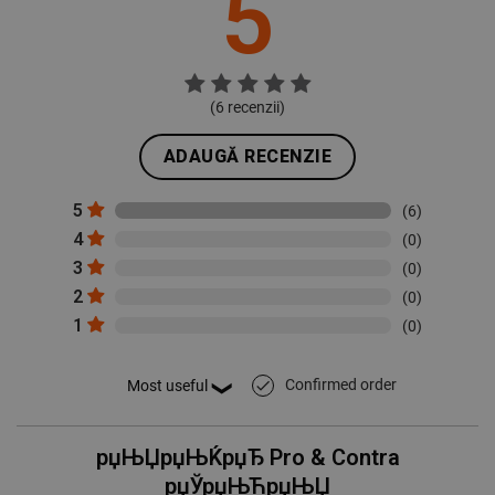
5
(
6
recenzii)
ADAUGĂ RECENZIE
5
(6)
4
(0)
3
(0)
2
(0)
1
(0)
Confirmed order
done
рџЊЏрџЊЌрџЂ Pro & Contra
рџЎрџЊЋрџЊЏ