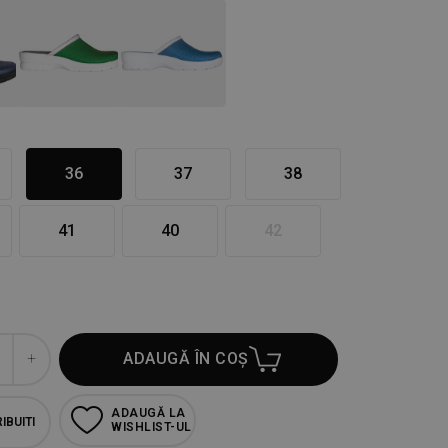
36
37
38
41
40
42
ADAUGĂ ÎN COȘ
ADAUGĂ LA
IBUITI
WISHLIST-UL