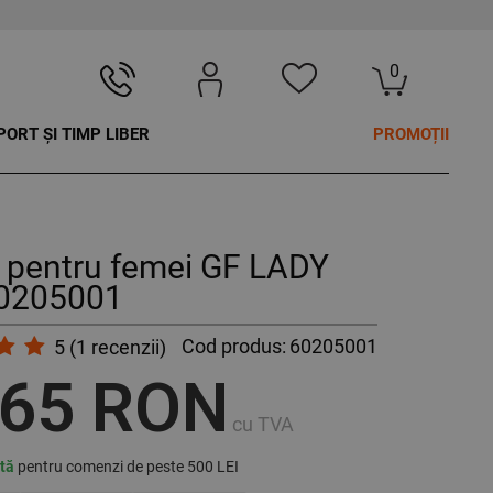
0
PORT ȘI TIMP LIBER
PROMOȚII
 pentru femei GF LADY
0205001
Cod produs:
60205001
5
(
1
recenzii)
,65 RON
cu TVA
ită
pentru comenzi de peste 500 LEI