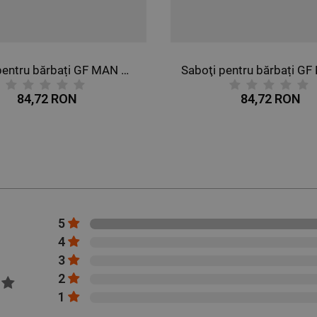
Saboţi pentru bărbați GF MAN ALBASTRU MARIN
84,72 RON
144,95 RON
5
4
3
2
1