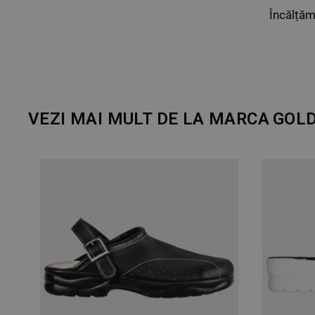
Încălțăminte de lucru DIAN ALICANTE GRI/ALB O1 FO SRC 3533
358,53 RON
VEZI MAI MULT DE LA MARCA
GOLD