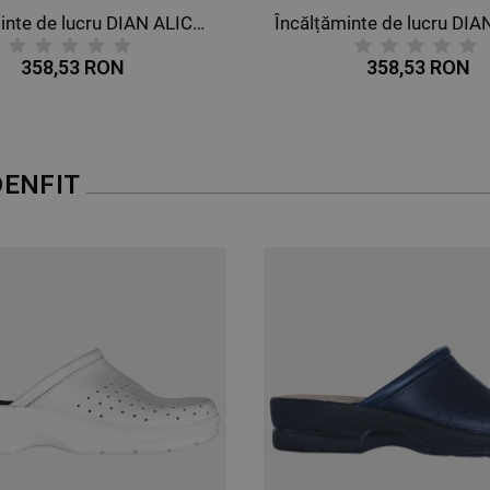
Încălțăminte de lucru DIAN ALICANTE ALBASTRU DESCHIS/ALB O1 FO SRC 3534
358,53 RON
398,17 RON
ENFIT