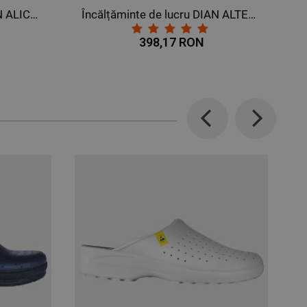
Încălțăminte de lucru DIAN ALTEA PLUS BLANCO O1 SRC
Saboți sanitare DIAN JAVEA NEGRO ESTAMPADO OB E A SRC
340,67 RON
Previous
Next