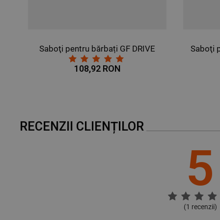
VE
Saboţi pentru bărbați GF MAN ALB
84,72 RON
RECENZII CLIENȚILOR
5
(
1
recenzii)