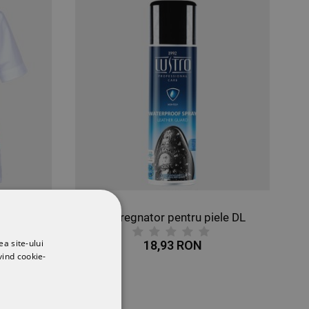
u piele DL
Mănuși tricotate RULER RED
ea site-ului
ON
5,62 RON
vind cookie-
-11%
5,03 RON