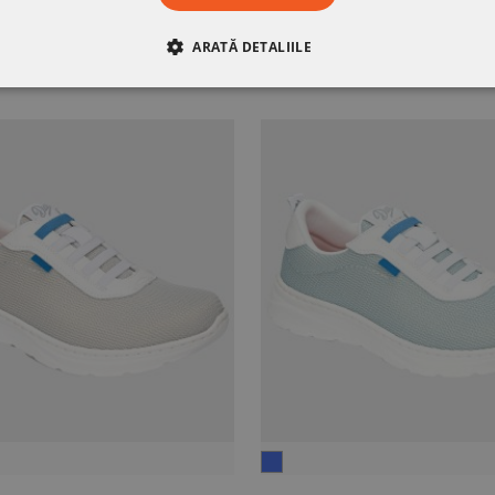
ARATĂ DETALIILE
RE
DE PERFORMANȚĂ
DE TARGETARE
DE FUN
negru