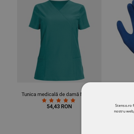
Tunica medicală de damă NOBBY TURCOAZ
Mănuși imersate în poliuretan HYFLEX
Stenso.ro f
18,16 RON
nostru web,