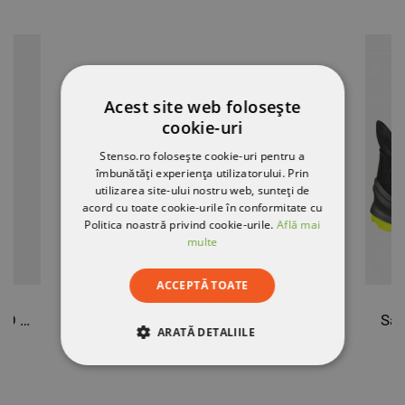
Acest site web folosește
cookie-uri
Stenso.ro folosește cookie-uri pentru a
îmbunătăți experiența utilizatorului. Prin
utilizarea site-ului nostru web, sunteți de
acord cu toate cookie-urile în conformitate cu
Politica noastră privind cookie-urile.
Află mai
multe
ACCEPTĂ TOATE
Geacă pentru femei FLASH NEO NEGRU
Pantofi de lucru REVOLT CROSS BLUE S1PS MF ESD SR
San
ARATĂ DETALIILE
290,14 RON
STRICT NECESARE