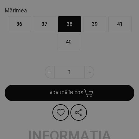
Mărimea
36
37
38
39
41
40
ADAUGĂ ÎN COȘ
INFORMAȚIA