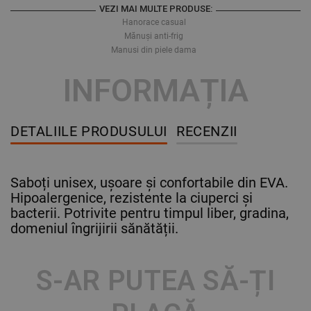
VEZI MAI MULTE PRODUSE:
Hanorace casual
Mănuși anti-frig
Manusi din piele dama
INFORMAȚIA
DETALIILE PRODUSULUI
RECENZII
Saboți unisex, ușoare și confortabile din EVA.
Hipoalergenice, rezistente la ciuperci și
bacterii. Potrivite pentru timpul liber, gradina,
domeniul îngrijirii sănătății.
S-AR PUTEA SĂ-ȚI