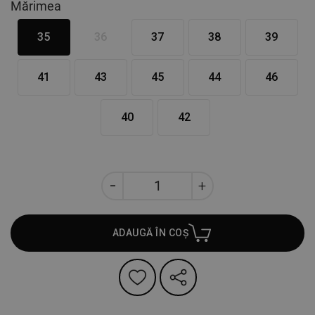
Mărimea
35
36
37
38
39
41
43
45
44
46
40
42
ADAUGĂ ÎN COȘ