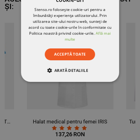
ȘI:
Stenso.ro folosește cookie-uri pentru a
îmbunătăți experiența utilizatorului. Prin
utilizarea site-ului nostru web, sunteți de
acord cu toate cookie-urile în conformitate cu
Politica noastră privind cookie-urile.
Află mai
multe
ACCEPTĂ TOATE
ARATĂ DETALIILE
STRICT NECESARE
DE PERFORMANȚĂ
DE TARGETARE
Tricou PAYPER SUNSET ALBASTRU
Halat medical pentru femei IRIS
DE FUNCŢIONALITATE
137,26 RON